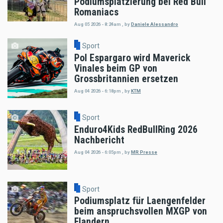
Podiumsplatzierung bei Red Bull
Romaniacs
Aug 05 2026 - 8:24am
,
by
Daniele Alessandro
Sport
Pol Espargaro wird Maverick
Vinales beim GP von
Grossbritannien ersetzen
Aug 04 2026 - 6:18pm
,
by
KTM
Sport
Enduro4Kids RedBullRing 2026
Nachbericht
Aug 04 2026 - 6:05pm
,
by
MR Presse
Sport
Podiumsplatz für Laengenfelder
beim anspruchsvollen MXGP von
Flandern