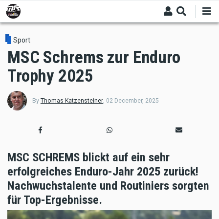
Skip
to
main
content
Sport
MSC Schrems zur Enduro
Trophy 2025
By
Thomas Katzensteiner
,
02 December, 2025
MSC SCHREMS blickt auf ein sehr
erfolgreiches Enduro-Jahr 2025 zurück!
Nachwuchstalente und Routiniers sorgten
für Top-Ergebnisse.