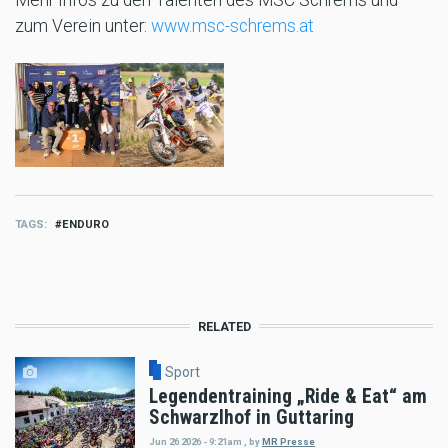
zum Verein unter:
www.msc-schrems.at
TAGS
ENDURO
RELATED
Sport
Legendentraining „Ride & Eat“ am
Schwarzlhof in Guttaring
Jun 26 2026 - 9:21am
,
by
MR Presse