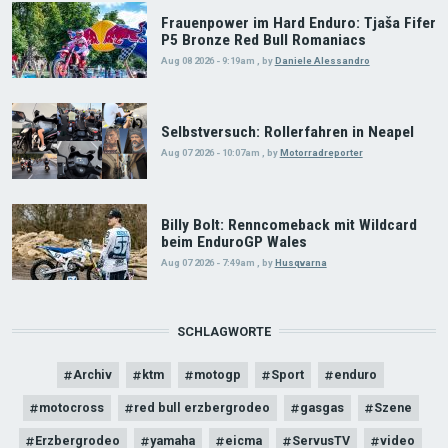
Frauenpower im Hard Enduro: Tjaša Fifer
P5 Bronze Red Bull Romaniacs
Aug 08 2026 - 9:19am
,
by
Daniele Alessandro
Selbstversuch: Rollerfahren in Neapel
Aug 07 2026 - 10:07am
,
by
Motorradreporter
Billy Bolt: Renncomeback mit Wildcard
beim EnduroGP Wales
Aug 07 2026 - 7:49am
,
by
Husqvarna
SCHLAGWORTE
Archiv
ktm
motogp
Sport
enduro
motocross
red bull erzbergrodeo
gasgas
Szene
Erzbergrodeo
yamaha
eicma
ServusTV
video