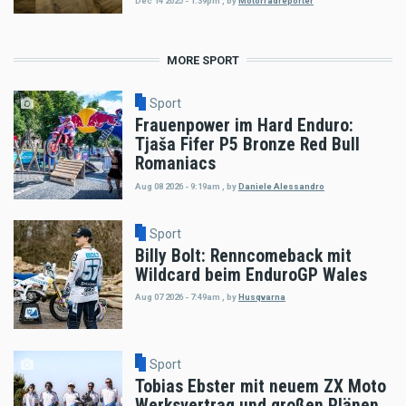
Dec 14 2025 - 1:39pm
,
by
Motorradreporter
MORE SPORT
Sport
Frauenpower im Hard Enduro:
Tjaša Fifer P5 Bronze Red Bull
Romaniacs
Aug 08 2026 - 9:19am
,
by
Daniele Alessandro
Sport
Billy Bolt: Renncomeback mit
Wildcard beim EnduroGP Wales
Aug 07 2026 - 7:49am
,
by
Husqvarna
Sport
Tobias Ebster mit neuem ZX Moto
Werksvertrag und großen Plänen