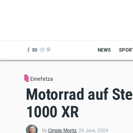
Skip
to
main
content
NEWS
SPOR
Einefetza
Motorrad auf St
1000 XR
By
Cimple Moritz
,
26 June, 2024