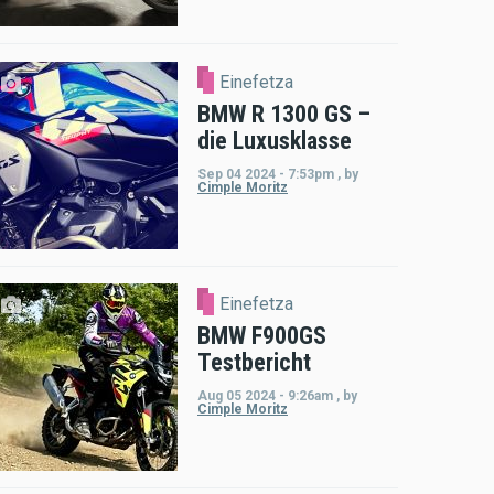
Einefetza
BMW R 1300 GS –
die Luxusklasse
Sep 04 2024 - 7:53pm
,
by
Cimple Moritz
Einefetza
BMW F900GS
Testbericht
Aug 05 2024 - 9:26am
,
by
Cimple Moritz