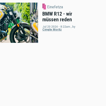
Einefetza
BMW R12 - wir
müssen reden
Jul 20 2024 - 8:22am
,
by
Cimple Moritz