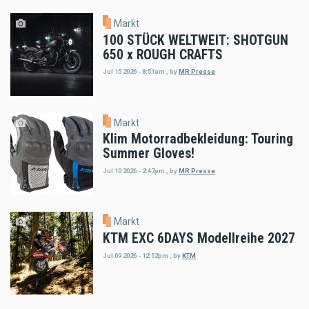
Markt
100 STÜCK WELTWEIT: SHOTGUN
650 x ROUGH CRAFTS
Jul 15 2026 - 8:51am
,
by
MR Presse
Markt
Klim Motorradbekleidung: Touring
Summer Gloves!
Jul 10 2026 - 2:47pm
,
by
MR Presse
Markt
KTM EXC 6DAYS Modellreihe 2027
Jul 09 2026 - 12:52pm
,
by
KTM