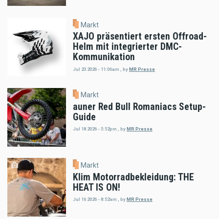
Markt
XAJO präsentiert ersten Offroad-
Helm mit integrierter DMC-
Kommunikation
Jul 23 2026 - 11:06am
,
by
MR Presse
Markt
auner Red Bull Romaniacs Setup-
Guide
Jul 18 2026 - 5:52pm
,
by
MR Presse
Markt
Klim Motorradbekleidung: THE
HEAT IS ON!
Jul 16 2026 - 8:52am
,
by
MR Presse