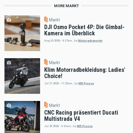
MORE MARKT
Markt
DJI Osmo Pocket 4P: Die Gimbal-
Kamera im Überblick
Aug 03 2026 - 9:37am
,
by
Motorradreporter
Markt
Klim Motorradbekleidung: Ladies'
Choice!
Jul 31 2026 - 11:23am
,
by
MR Presse
Markt
CNC Racing präsentiert Ducati
Multistrada V4
Jul 25 2026 - 9:21am
,
by
MR Presse