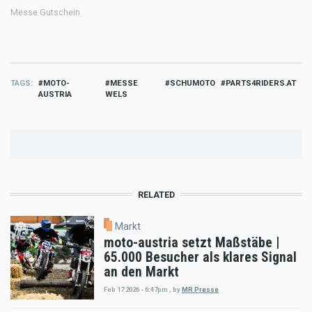
Messe Gutschein
TAGS
MOTO-
MESSE
SCHUMOTO
PARTS4RIDERS.AT
AUSTRIA
WELS
RELATED
Markt
moto-austria setzt Maßstäbe |
65.000 Besucher als klares Signal
an den Markt
Feb 17 2026 - 6:47pm
,
by
MR Presse