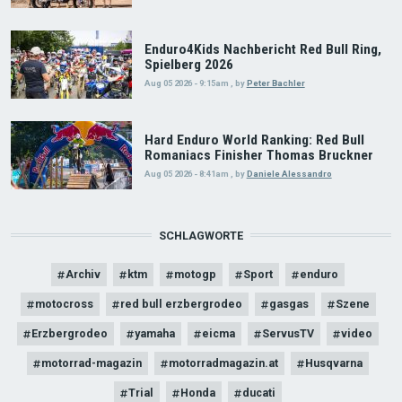
Enduro4Kids Nachbericht Red Bull Ring,
Spielberg 2026
Aug 05 2026 - 9:15am
,
by
Peter Bachler
Hard Enduro World Ranking: Red Bull
Romaniacs Finisher Thomas Bruckner
Aug 05 2026 - 8:41am
,
by
Daniele Alessandro
SCHLAGWORTE
Archiv
ktm
motogp
Sport
enduro
motocross
red bull erzbergrodeo
gasgas
Szene
Erzbergrodeo
yamaha
eicma
ServusTV
video
motorrad-magazin
motorradmagazin.at
Husqvarna
Trial
Honda
ducati