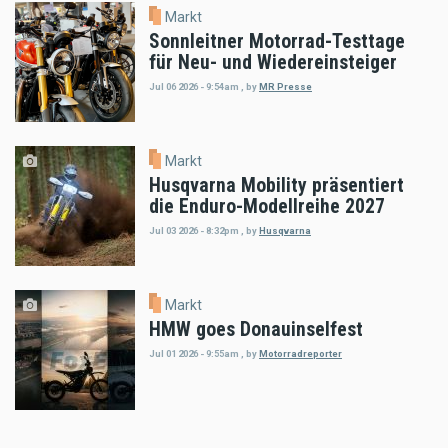
Markt
Sonnleitner Motorrad-Testtage
für Neu- und Wiedereinsteiger
Jul 06 2026 - 9:54am
,
by
MR Presse
Markt
Husqvarna Mobility präsentiert
die Enduro-Modellreihe 2027
Jul 03 2026 - 8:32pm
,
by
Husqvarna
Markt
HMW goes Donauinselfest
Jul 01 2026 - 9:55am
,
by
Motorradreporter