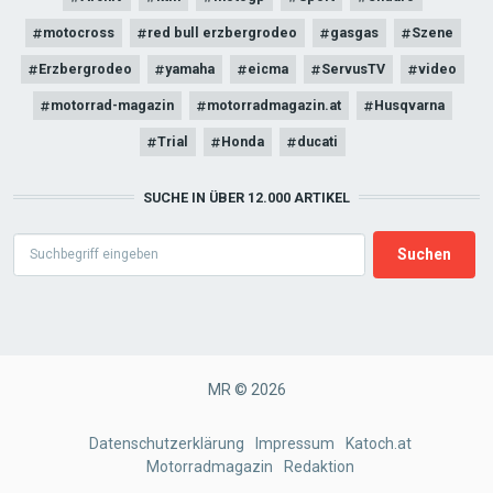
motocross
red bull erzbergrodeo
gasgas
Szene
Erzbergrodeo
yamaha
eicma
ServusTV
video
motorrad-magazin
motorradmagazin.at
Husqvarna
Trial
Honda
ducati
SUCHE IN ÜBER 12.000 ARTIKEL
Search
MR © 2026
FOOTER
Datenschutzerklärung
Impressum
Katoch.at
Motorradmagazin
Redaktion