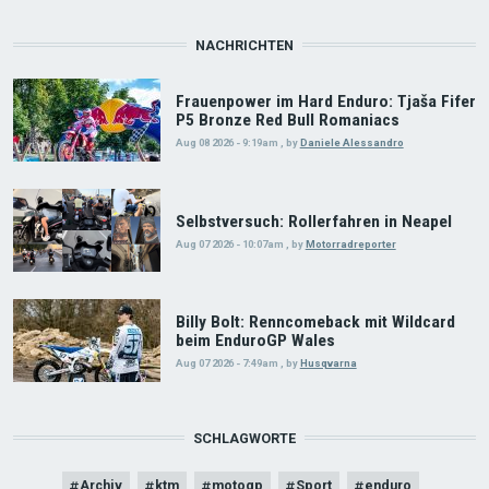
NACHRICHTEN
Frauenpower im Hard Enduro: Tjaša Fifer
P5 Bronze Red Bull Romaniacs
Aug 08 2026 - 9:19am
,
by
Daniele Alessandro
Selbstversuch: Rollerfahren in Neapel
Aug 07 2026 - 10:07am
,
by
Motorradreporter
Billy Bolt: Renncomeback mit Wildcard
beim EnduroGP Wales
Aug 07 2026 - 7:49am
,
by
Husqvarna
SCHLAGWORTE
Archiv
ktm
motogp
Sport
enduro