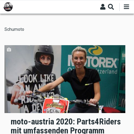
Skip
to
main
content
Schumoto
moto-austria 2020: Parts4Riders
mit umfassenden Programm