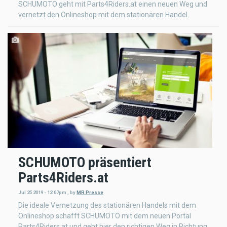
SCHUMOTO geht mit Parts4Riders.at einen neuen Weg und
vernetzt den Onlineshop mit dem stationären Handel.
SCHUMOTO präsentiert
Parts4Riders.at
Jul 25 2019 - 12:07pm
,
by
MR Presse
Die ideale Vernetzung des stationären Handels mit dem
Onlineshop schafft SCHUMOTO mit dem neuen Portal
Parts4Riders.at und geht hier den richtigen Weg in Richtung