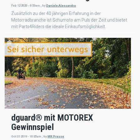
Feb 12 2020 - 9:50am
,
by
Daniele Alessandro
Zusätzlich zu der 40 jährigen Erfahrung in der
Motorradbranche ist Schumoto am Puls der Zeit und bietet
mit Parts4Riders die ideale Einkaufsmöglichkeit.
dguard® mit MOTOREX
Gewinnspiel
Oct 31 2019 - 10:25am
,
by
MR Presse