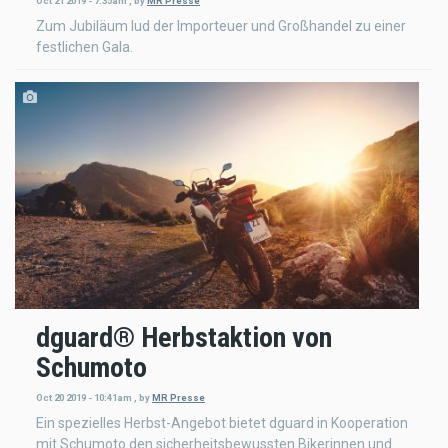
Oct 21 2019 - 7:35am
,
by
MR Presse
Zum Jubiläum lud der Importeuer und Großhandel zu einer
festlichen Gala.
dguard® Herbstaktion von
Schumoto
Oct 20 2019 - 10:41am
,
by
MR Presse
Ein spezielles Herbst-Angebot bietet dguard in Kooperation
mit Schumoto den sicherheitsbewussten Bikerinnen und