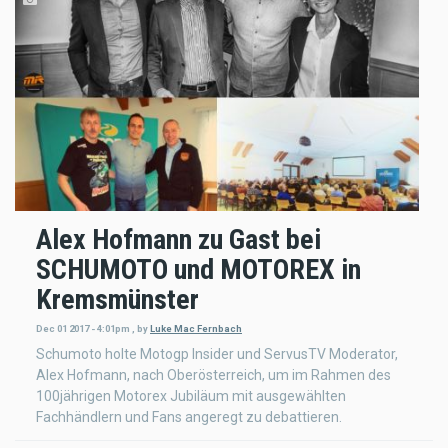
Alex Hofmann zu Gast bei
SCHUMOTO und MOTOREX in
Kremsmünster
Dec 01 2017 - 4:01pm
,
by
Luke Mac Fernbach
Schumoto holte Motogp Insider und ServusTV Moderator,
Alex Hofmann, nach Oberösterreich, um im Rahmen des
100jährigen Motorex Jubiläum mit ausgewählten
Fachhändlern und Fans angeregt zu debattieren.