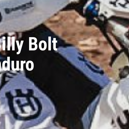
lly Bolt
nduro