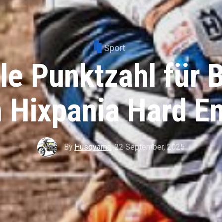
Sport
e Punktzahl für Bi
 Hixpania Hard E
By
Husqvarna
,
22 September, 2025