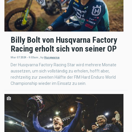
Billy Bolt von Husqvarna Factory
Racing erholt sich von seiner OP
Mar 07 2024 - 9:03am
,
by
Husqvarna
Der Husqvarna Factory Racing Star wird mehrere Monate
aussetzen, um sich vollständig zu erholen, hofft aber,
rechtzeitig zur zweiten Hälfte der FIM Hard Enduro World
Championship wieder im Einsatz zu sein.