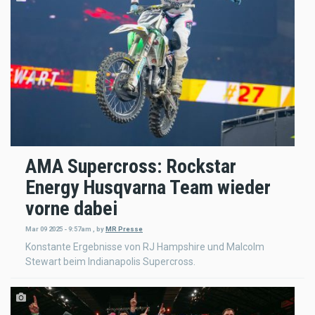
AMA Supercross: Rockstar
Energy Husqvarna Team wieder
vorne dabei
Mar 09 2025 - 9:57am
,
by
MR Presse
Konstante Ergebnisse von RJ Hampshire und Malcolm
Stewart beim Indianapolis Supercross.