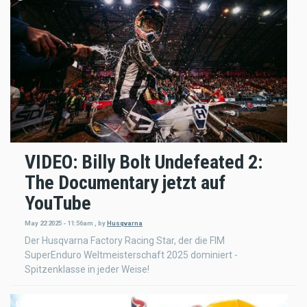
VIDEO: Billy Bolt Undefeated 2:
The Documentary jetzt auf
YouTube
May 22 2025 - 11:56am
,
by
Husqvarna
Der Husqvarna Factory Racing Star, der die FIM
SuperEnduro Weltmeisterschaft 2025 dominiert -
Spitzenklasse in jeder Weise!