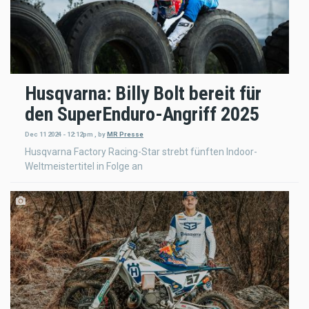
Husqvarna: Billy Bolt bereit für
den SuperEnduro-Angriff 2025
Dec 11 2024 - 12:12pm
,
by
MR Presse
Husqvarna Factory Racing-Star strebt fünften Indoor-
Weltmeistertitel in Folge an