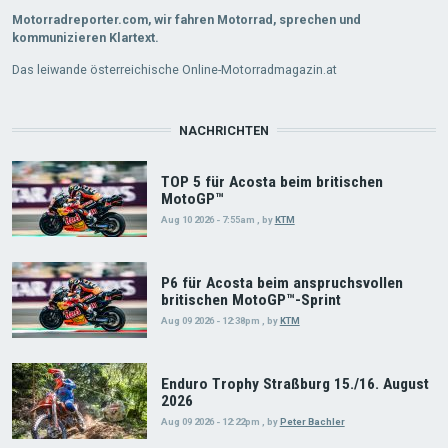
Motorradreporter.com, wir fahren Motorrad, sprechen und
kommunizieren Klartext.
Das leiwande österreichische Online-Motorradmagazin.at
NACHRICHTEN
TOP 5 für Acosta beim britischen
MotoGP™
Aug 10 2026 - 7:55am
,
by
KTM
P6 für Acosta beim anspruchsvollen
britischen MotoGP™-Sprint
Aug 09 2026 - 12:38pm
,
by
KTM
Enduro Trophy Straßburg 15./16. August
2026
Aug 09 2026 - 12:22pm
,
by
Peter Bachler