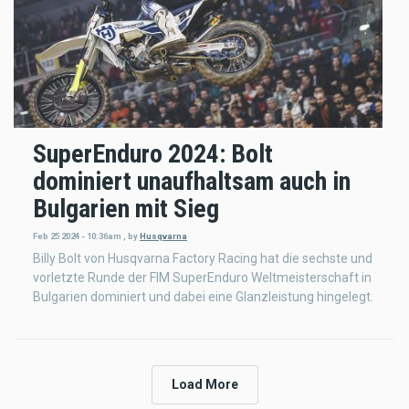
SuperEnduro 2024: Bolt
dominiert unaufhaltsam auch in
Bulgarien mit Sieg
Feb 25 2024 - 10:36am
,
by
Husqvarna
Billy Bolt von Husqvarna Factory Racing hat die sechste und
vorletzte Runde der FIM SuperEnduro Weltmeisterschaft in
Bulgarien dominiert und dabei eine Glanzleistung hingelegt.
Load More