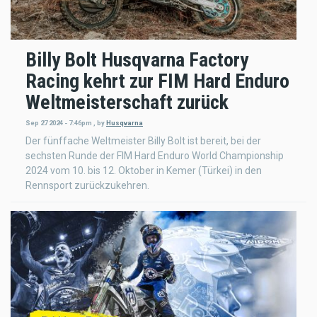
Billy Bolt Husqvarna Factory
Racing kehrt zur FIM Hard Enduro
Weltmeisterschaft zurück
Sep 27 2024 - 7:46pm
,
by
Husqvarna
Der fünffache Weltmeister Billy Bolt ist bereit, bei der
sechsten Runde der FIM Hard Enduro World Championship
2024 vom 10. bis 12. Oktober in Kemer (Türkei) in den
Rennsport zurückzukehren.