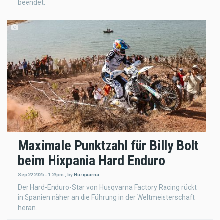
beendet.
Maximale Punktzahl für Billy Bolt
beim Hixpania Hard Enduro
Sep 22 2025 - 1:28pm
,
by
Husqvarna
Der Hard-Enduro-Star von Husqvarna Factory Racing rückt
in Spanien näher an die Führung in der Weltmeisterschaft
heran.