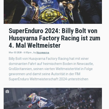
SuperEnduro 2024: Billy Bolt von
Husqvarna Factory Racing ist zum
4. Mal Weltmeister
Mar 03 2024 - 6:05pm
,
by
Husqvarna
Billy Bolt von Husqvarna Factory Racing hat mit einer
dominanten Fahrt auf heimischem Boden in Newcastle,
Großbritannien, seinen vierten Weltmeistertitel in Folge
gewonnen und damit seine Autorität in der FIM
SuperEnduro Weltmeisterschaft 2024 unterstrichen