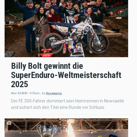
Billy Bolt gewinnt die
SuperEnduro-Weltmeisterschaft
2025
Mar 02 2025 - 9:55am
,
by
Husqvarna
Der FE 350-Fahrer dominiert sein Heimrennen in Newcastle
und sichert sich den Titel eine Runde vor Schluss.