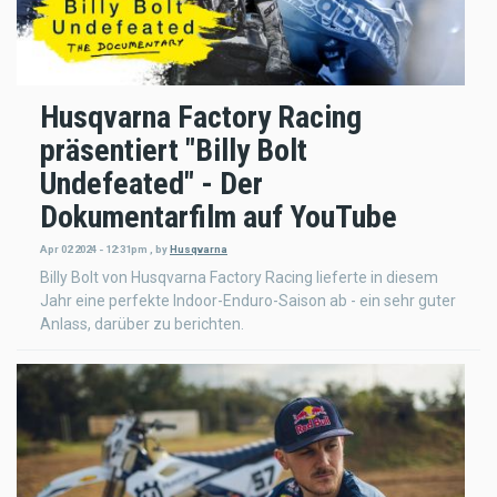
Husqvarna Factory Racing
präsentiert "Billy Bolt
Undefeated" - Der
Dokumentarfilm auf YouTube
Apr 02 2024 - 12:31pm
,
by
Husqvarna
Billy Bolt von Husqvarna Factory Racing lieferte in diesem
Jahr eine perfekte Indoor-Enduro-Saison ab - ein sehr guter
Anlass, darüber zu berichten.