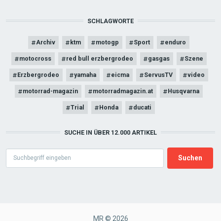
SCHLAGWORTE
Archiv
ktm
motogp
Sport
enduro
motocross
red bull erzbergrodeo
gasgas
Szene
Erzbergrodeo
yamaha
eicma
ServusTV
video
motorrad-magazin
motorradmagazin.at
Husqvarna
Trial
Honda
ducati
SUCHE IN ÜBER 12.000 ARTIKEL
Search
MR © 2026