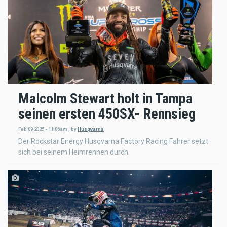
Malcolm Stewart holt in Tampa
seinen ersten 450SX- Rennsieg
Feb 09 2025 - 11:06am
,
by
Husqvarna
Der Rockstar Energy Husqvarna Factory Racing Fahrer setzt
sich bei seinem Heimrennen durch.