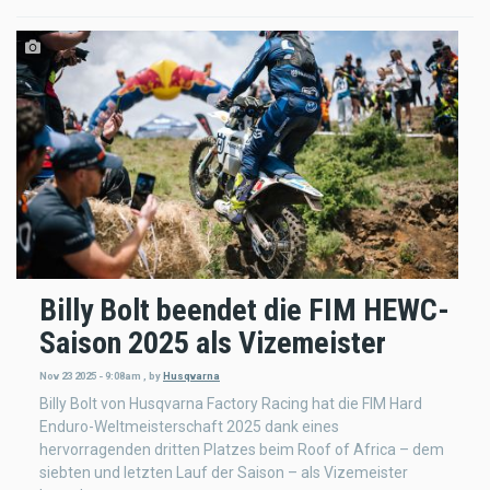
Billy Bolt beendet die FIM HEWC-
Saison 2025 als Vizemeister
Nov 23 2025 - 9:08am
,
by
Husqvarna
Billy Bolt von Husqvarna Factory Racing hat die FIM Hard
Enduro-Weltmeisterschaft 2025 dank eines
hervorragenden dritten Platzes beim Roof of Africa – dem
siebten und letzten Lauf der Saison – als Vizemeister