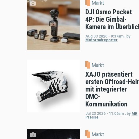
Markt
DJI Osmo Pocket
4P: Die Gimbal-
Kamera im Überblic
Aug 03 2026 - 9:37am
,
by
Motorradreporter
Markt
XAJO präsentiert
ersten Offroad-Hel
mit integrierter
DMC-
Kommunikation
Jul 23 2026 - 11:06am
,
by
MR
Presse
Markt