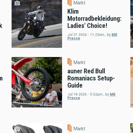
Markt
Klim
Motorradbekleidung:
k
Ladies' Choice!
Jul 31 2026 - 11:23am
,
by
MR
Presse
Markt
auner Red Bull
m
Romaniacs Setup-
Guide
Jul 18 2026 - 5:52pm
,
by
MR
Presse
Markt