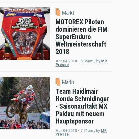
Markt
MOTOREX Piloten
dominieren die FIM
SuperEnduro
Weltmeisterschaft
2018
Apr 04 2018 - 8:35pm
,
by
MR
Presse
Markt
Team Haidlmair
Honda Schmidinger
- Saisonauftakt MX
Paldau mit neuem
Hauptsponsor
Apr 04 2018 - 7:51am
,
by
MR
Presse