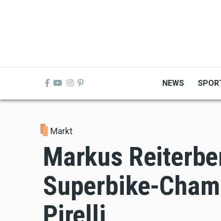
Skip
to
main
content
NEWS
SPOR
Markt
Markus Reiterbe
Superbike-Cham
Pirelli