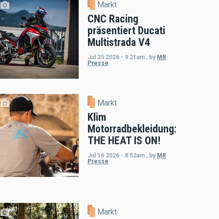
Markt
CNC Racing
präsentiert Ducati
Multistrada V4
Jul 25 2026 - 9:21am
,
by
MR
Presse
Markt
Klim
Motorradbekleidung:
THE HEAT IS ON!
Jul 16 2026 - 8:52am
,
by
MR
Presse
Markt