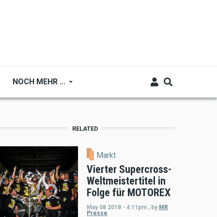
NOCH MEHR ...
RELATED
Markt
Vierter Supercross-
Weltmeistertitel in
Folge für MOTOREX
May 08 2018 - 4:11pm
,
by
MR
Presse