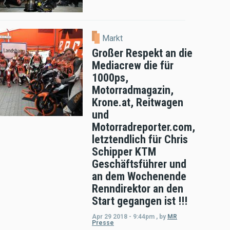
Markt
Großer Respekt an die
Mediacrew die für
1000ps,
Motorradmagazin,
Krone.at, Reitwagen
und
Motorradreporter.com,
letztendlich für Chris
Schipper KTM
Geschäftsführer und
an dem Wochenende
Renndirektor an den
Start gegangen ist !!!
Apr 29 2018 - 9:44pm
,
by
MR
Presse