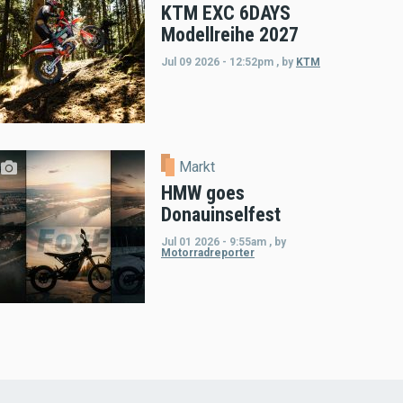
KTM EXC 6DAYS
Modellreihe 2027
Jul 09 2026 - 12:52pm
,
by
KTM
Markt
HMW goes
Donauinselfest
Jul 01 2026 - 9:55am
,
by
Motorradreporter