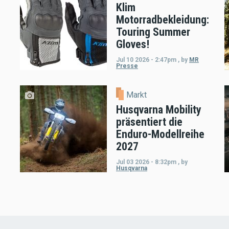
Klim
Motorradbekleidung:
Touring Summer
Gloves!
Jul 10 2026 - 2:47pm
,
by
MR
Presse
Markt
Husqvarna Mobility
präsentiert die
Enduro-Modellreihe
2027
Jul 03 2026 - 8:32pm
,
by
Husqvarna