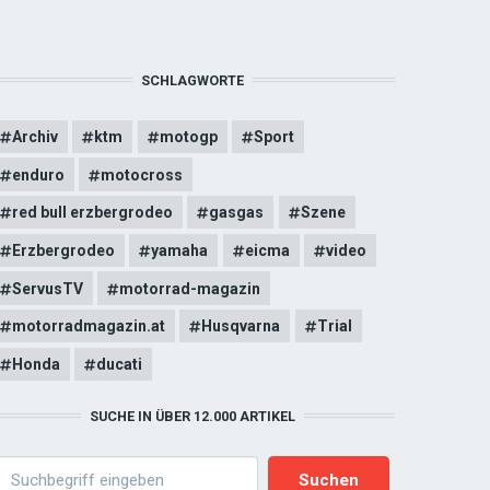
SCHLAGWORTE
Archiv
ktm
motogp
Sport
enduro
motocross
red bull erzbergrodeo
gasgas
Szene
Erzbergrodeo
yamaha
eicma
video
ServusTV
motorrad-magazin
motorradmagazin.at
Husqvarna
Trial
Honda
ducati
SUCHE IN ÜBER 12.000 ARTIKEL
earch