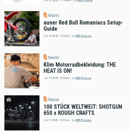
Jul 23 2026 - 11:06am
,
by
MR Presse
Markt
auner Red Bull Romaniacs Setup-
Guide
Jul 18 2026 - 5:52pm
,
by
MR Presse
Markt
Klim Motorradbekleidung: THE
HEAT IS ON!
Jul 16 2026 - 8:52am
,
by
MR Presse
Markt
100 STÜCK WELTWEIT: SHOTGUN
650 x ROUGH CRAFTS
Jul 15 2026 - 8:51am
,
by
MR Presse