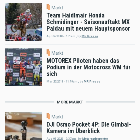
Markt
Team Haidlmair Honda
Schmidinger - Saisonauftakt MX
Paldau mit neuem Hauptsponsor
Apr 04 2018 - 7:51am
,
by
MR Presse
Markt
MOTOREX Piloten haben das
Podium in der Motocross WM für
sich
Mar 22 2018 - 11:49am
,
by
MR Presse
MORE MARKT
Markt
DJI Osmo Pocket 4P: Die Gimbal-
Kamera im Überblick
Aug 03 2026 - 9:37am
,
by
Motorradreporter