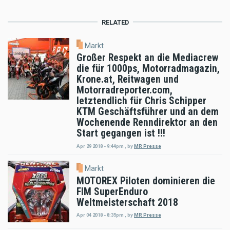
RELATED
Markt
Großer Respekt an die Mediacrew
die für 1000ps, Motorradmagazin,
Krone.at, Reitwagen und
Motorradreporter.com,
letztendlich für Chris Schipper
KTM Geschäftsführer und an dem
Wochenende Renndirektor an den
Start gegangen ist !!!
Apr 29 2018 - 9:44pm
,
by
MR Presse
Markt
MOTOREX Piloten dominieren die
FIM SuperEnduro
Weltmeisterschaft 2018
Apr 04 2018 - 8:35pm
,
by
MR Presse