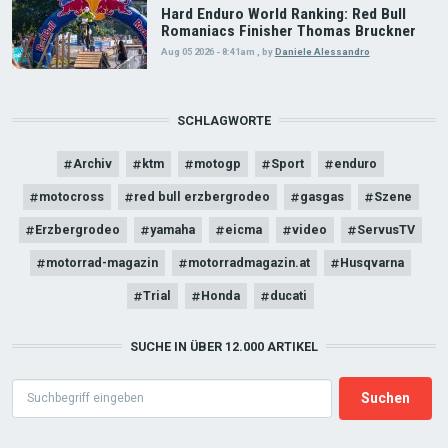
Hard Enduro World Ranking: Red Bull
Romaniacs Finisher Thomas Bruckner
Aug 05 2026 - 8:41am
,
by
Daniele Alessandro
SCHLAGWORTE
Archiv
ktm
motogp
Sport
enduro
motocross
red bull erzbergrodeo
gasgas
Szene
Erzbergrodeo
yamaha
eicma
video
ServusTV
motorrad-magazin
motorradmagazin.at
Husqvarna
Trial
Honda
ducati
SUCHE IN ÜBER 12.000 ARTIKEL
Search