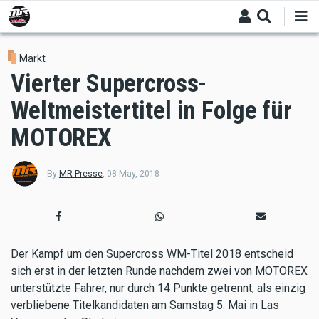
Skip
to
main
content
Markt
Vierter Supercross-
Weltmeistertitel in Folge für
MOTOREX
By
MR Presse
,
08 May, 2018
Der Kampf um den Supercross WM-Titel 2018 entscheid
sich erst in der letzten Runde nachdem zwei von MOTOREX
unterstützte Fahrer, nur durch 14 Punkte getrennt, als einzig
verbliebene Titelkandidaten am Samstag 5. Mai in Las