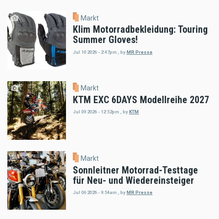
Markt
Klim Motorradbekleidung: Touring
Summer Gloves!
Jul 10 2026 - 2:47pm
,
by
MR Presse
Markt
KTM EXC 6DAYS Modellreihe 2027
Jul 09 2026 - 12:52pm
,
by
KTM
Markt
Sonnleitner Motorrad-Testtage
für Neu- und Wiedereinsteiger
Jul 06 2026 - 9:54am
,
by
MR Presse