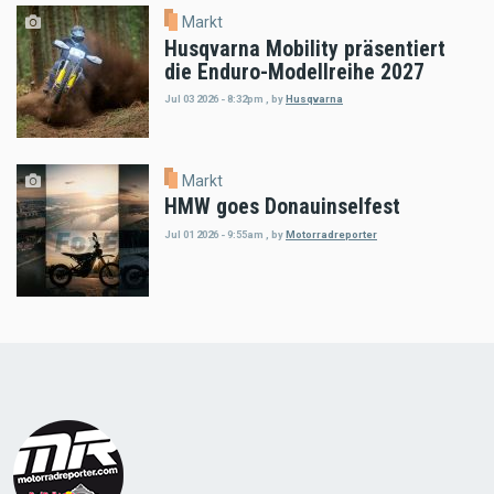
Markt
Husqvarna Mobility präsentiert
die Enduro-Modellreihe 2027
Jul 03 2026 - 8:32pm
,
by
Husqvarna
Markt
HMW goes Donauinselfest
Jul 01 2026 - 9:55am
,
by
Motorradreporter
Load
More