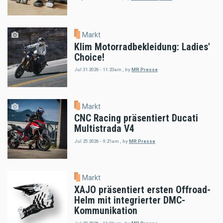
Markt
Klim Motorradbekleidung: Ladies'
Choice!
Jul 31 2026 - 11:23am
,
by
MR Presse
Markt
CNC Racing präsentiert Ducati
Multistrada V4
Jul 25 2026 - 9:21am
,
by
MR Presse
Markt
XAJO präsentiert ersten Offroad-
Helm mit integrierter DMC-
Kommunikation