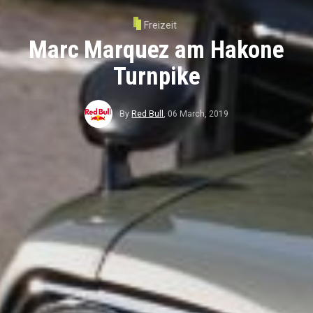
Freizeit
Marc Marquez am Hakone
Turnpike
By
Red Bull
,
06 March, 2019