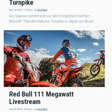
Turnpike
Mar 06 2019 - 7:45am
,
by
Red Bull
Der Spanier nimmt sich vor dem möglichen fünften
MotoGP-Titel den Hakone Turnpike in Japan zur Brust.
Red Bull 111 Megawatt
Livestream
Sep 09 2018 - 8:54am
,
by
Red Bull