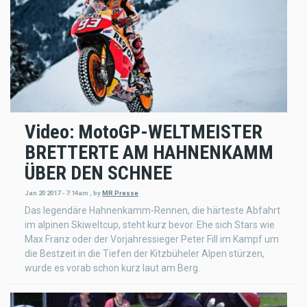
Video: MotoGP-WELTMEISTER
BRETTERTE AM HAHNENKAMM
ÜBER DEN SCHNEE
Jan 20 2017 - 7:14am
,
by
MR Presse
Das legendäre Hahnenkamm-Rennen, die härteste Abfahrt
im alpinen Skiweltcup, steht kurz bevor. Ehe sich Stars wie
Max Franz oder der Vorjahressieger Peter Fill im Kampf um
die Bestzeit in die Tiefen der Kitzbüheler Alpen stürzen,
wurde es vorab schon kurz laut am Berg.