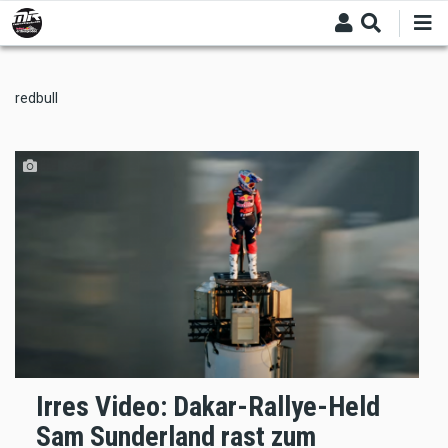
Skip
to
main
content
redbull
Irres Video: Dakar-Rallye-Held
Sam Sunderland rast zum