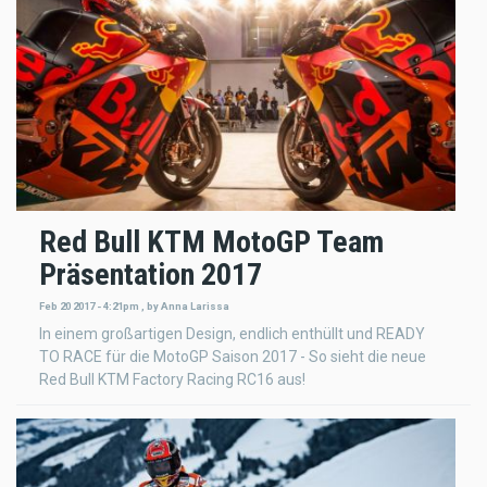
Red Bull KTM MotoGP Team
Präsentation 2017
Feb 20 2017 - 4:21pm
,
by
Anna Larissa
In einem großartigen Design, endlich enthüllt und READY
TO RACE für die MotoGP Saison 2017 - So sieht die neue
Red Bull KTM Factory Racing RC16 aus!