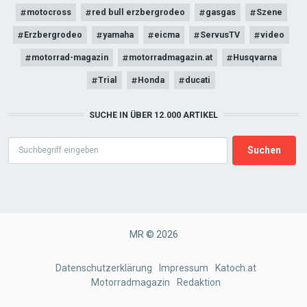
motocross
red bull erzbergrodeo
gasgas
Szene
Erzbergrodeo
yamaha
eicma
ServusTV
video
motorrad-magazin
motorradmagazin.at
Husqvarna
Trial
Honda
ducati
SUCHE IN ÜBER 12.000 ARTIKEL
Search
MR © 2026
FOOTER
Datenschutzerklärung
Impressum
Katoch.at
Motorradmagazin
Redaktion