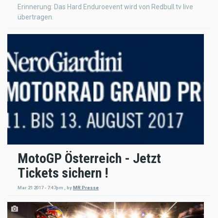
Erinnerung: Das Hard Enduroevent wird von Redbull.tv live
übertragen.
MotoGP Österreich - Jetzt
Tickets sichern !
Mar 21 2017 - 7:47pm
,
by
MR Presse