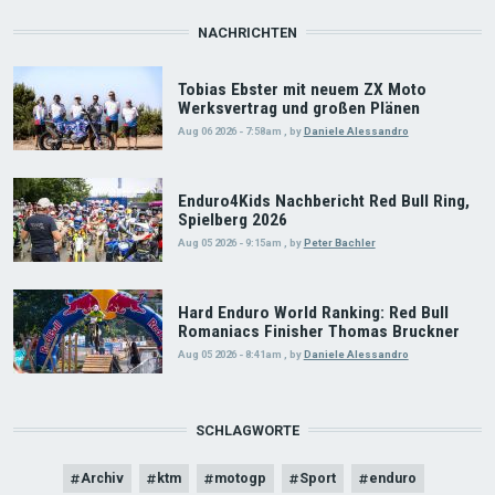
NACHRICHTEN
Tobias Ebster mit neuem ZX Moto
Werksvertrag und großen Plänen
Aug 06 2026 - 7:58am
,
by
Daniele Alessandro
Enduro4Kids Nachbericht Red Bull Ring,
Spielberg 2026
Aug 05 2026 - 9:15am
,
by
Peter Bachler
Hard Enduro World Ranking: Red Bull
Romaniacs Finisher Thomas Bruckner
Aug 05 2026 - 8:41am
,
by
Daniele Alessandro
SCHLAGWORTE
Archiv
ktm
motogp
Sport
enduro