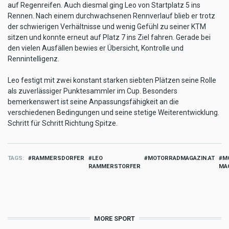
auf Regenreifen. Auch diesmal ging Leo von Startplatz 5 ins
Rennen. Nach einem durchwachsenen Rennverlauf blieb er trotz
der schwierigen Verhältnisse und wenig Gefühl zu seiner KTM
sitzen und konnte erneut auf Platz 7 ins Ziel fahren. Gerade bei
den vielen Ausfällen bewies er Übersicht, Kontrolle und
Rennintelligenz.
Leo festigt mit zwei konstant starken siebten Plätzen seine Rolle
als zuverlässiger Punktesammler im Cup. Besonders
bemerkenswert ist seine Anpassungsfähigkeit an die
verschiedenen Bedingungen und seine stetige Weiterentwicklung.
Schritt für Schritt Richtung Spitze.
TAGS
RAMMERSDORFER
LEO
MOTORRADMAGAZIN.AT
M
RAMMERSTORFER
MA
MORE SPORT