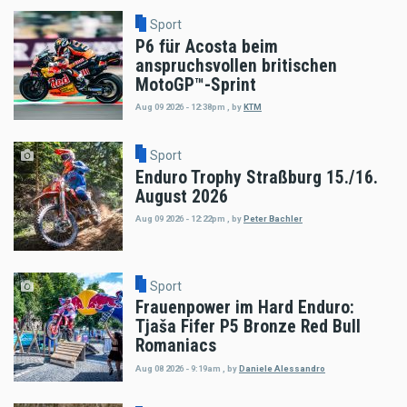
Sport
P6 für Acosta beim
anspruchsvollen britischen
MotoGP™-Sprint
Aug 09 2026 - 12:38pm
,
by
KTM
Sport
Enduro Trophy Straßburg 15./16.
August 2026
Aug 09 2026 - 12:22pm
,
by
Peter Bachler
Sport
Frauenpower im Hard Enduro:
Tjaša Fifer P5 Bronze Red Bull
Romaniacs
Aug 08 2026 - 9:19am
,
by
Daniele Alessandro