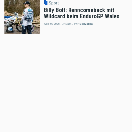
Sport
Billy Bolt: Renncomeback mit
Wildcard beim EnduroGP Wales
Aug 07 2026 - 7:49am
,
by
Husqvarna
Sport
Tobias Ebster mit neuem ZX Moto
Werksvertrag und großen Plänen
Aug 06 2026 - 7:58am
,
by
Daniele Alessandro
Sport
Enduro4Kids Nachbericht Red Bull
Ring, Spielberg 2026
Aug 05 2026 - 9:15am
,
by
Peter Bachler
Sport