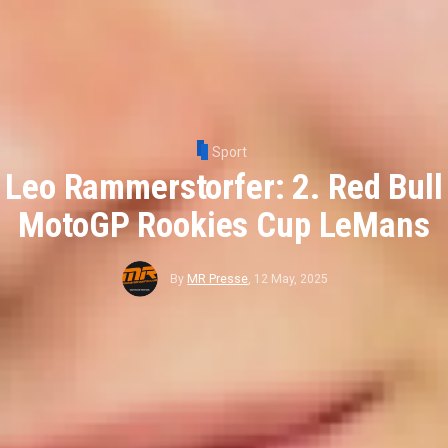
Sport
Leo Rammerstorfer: 2. Red Bull
MotoGP Rookies Cup LeMans
By
MR Presse
,
12 May, 2025