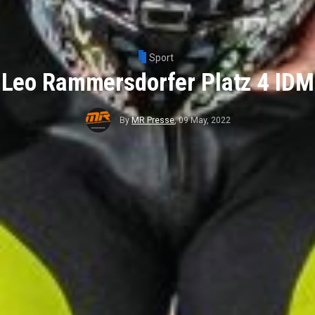
Sport
Leo Rammersdorfer Platz 4 IDM
By
MR Presse
,
09 May, 2022