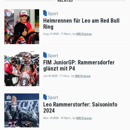
RELATED
Sport
Heimrennen für Leo am Red Bull
Ring
Aug 19 2025 - 7:18am
,
by
MR Presse
Sport
FIM JuniorGP: Rammersdorfer
glänzt mit P4
Jul 09 2025 - 7:17am
,
by
MR Presse
Sport
Leo Rammerstorfer: Saisoninfo
2024
Mar 18 2024 - 8:56pm
,
by
MR Presse