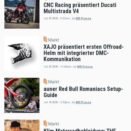
CNC Racing präsentiert Ducati
Multistrada V4
Jul 25 2026 - 9:21am
,
by
MR Presse
Markt
XAJO präsentiert ersten Offroad-
Helm mit integrierter DMC-
Kommunikation
Jul 23 2026 - 11:06am
,
by
MR Presse
Markt
auner Red Bull Romaniacs Setup-
Guide
Jul 18 2026 - 5:52pm
,
by
MR Presse
Markt