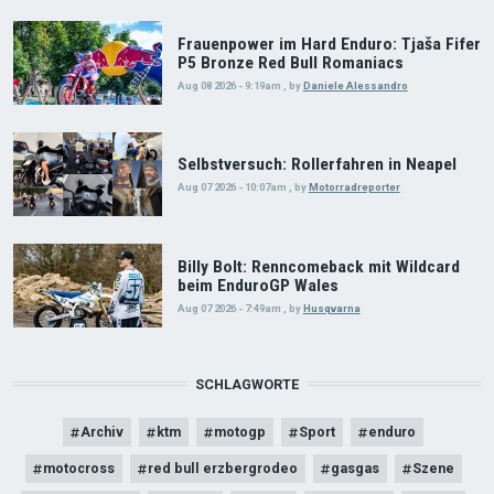
Frauenpower im Hard Enduro: Tjaša Fifer
P5 Bronze Red Bull Romaniacs
Aug 08 2026 - 9:19am
,
by
Daniele Alessandro
Selbstversuch: Rollerfahren in Neapel
Aug 07 2026 - 10:07am
,
by
Motorradreporter
Billy Bolt: Renncomeback mit Wildcard
beim EnduroGP Wales
Aug 07 2026 - 7:49am
,
by
Husqvarna
SCHLAGWORTE
Archiv
ktm
motogp
Sport
enduro
motocross
red bull erzbergrodeo
gasgas
Szene