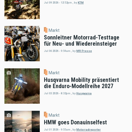
Jul 09 2026 - 12:52pm
,
by
KTM
Markt
Sonnleitner Motorrad-Testtage
für Neu- und Wiedereinsteiger
Jul 06 2026 - 9:54am
,
by
MR Presse
Markt
Husqvarna Mobility präsentiert
die Enduro-Modellreihe 2027
Jul 03 2026 - 8:32pm
,
by
Husqvarna
Markt
HMW goes Donauinselfest
Jul 01 2026 - 9:55am
,
by
Motorradreporter