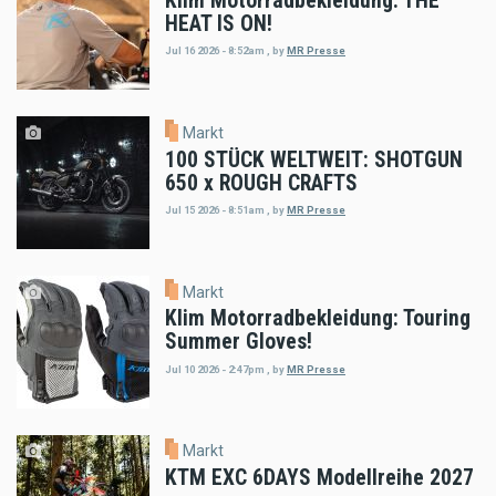
Klim Motorradbekleidung: THE
HEAT IS ON!
Jul 16 2026 - 8:52am
,
by
MR Presse
Markt
100 STÜCK WELTWEIT: SHOTGUN
650 x ROUGH CRAFTS
Jul 15 2026 - 8:51am
,
by
MR Presse
Markt
Klim Motorradbekleidung: Touring
Summer Gloves!
Jul 10 2026 - 2:47pm
,
by
MR Presse
Markt
KTM EXC 6DAYS Modellreihe 2027