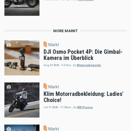
MORE MARKT
Markt
DJI Osmo Pocket 4P: Die Gimbal-
Kamera im Überblick
Aug 03 2026 - 9:37am
,
by
Motorradreporter
Markt
Klim Motorradbekleidung: Ladies'
Choice!
Jul 31 2026 - 11:23am
,
by
MR Presse
Markt