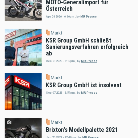
MOTO-Generalimport für
Österreich
Apr 08 2026 - 6:16pm
,
by
MR Presse
Markt
KSR Group GmbH schließt
Sanierungsverfahren erfolgreich
ab
Dec 21 2023 - 1:10pm
,
by
MR Presse
Markt
KSR Group GmbH ist insolvent
Sep 07 2023 - 3:54pm
,
by
MR Presse
Markt
Brixton's Modellpalette 2021
Jan 26 2021 - 12:40pm
,
by
MR Presse