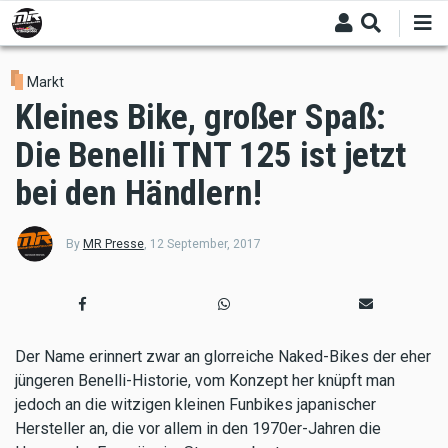
Skip
to
main
content
Markt
Kleines Bike, großer Spaß:
Die Benelli TNT 125 ist jetzt
bei den Händlern!
By
MR Presse
,
12 September, 2017
Der Name erinnert zwar an glorreiche Naked-Bikes der eher
jüngeren Benelli-Historie, vom Konzept her knüpft man
jedoch an die witzigen kleinen Funbikes japanischer
Hersteller an, die vor allem in den 1970er-Jahren die