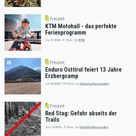
Freizeit
KTM Motohall - das perfekte
Ferienprogramm
Jul 15 2026 - 4:11pm
,
by
KTM
Freizeit
Enduro Osttirol feiert 13 Jahre
Erzbergcamp
Jul 02 2026 - 10:43am
,
by
Daniele Alessandro
Freizeit
Red Stag: Gefahr abseits der
Trails
Jun 12 2026 - 7:16pm
,
by
Daniele Alessandro