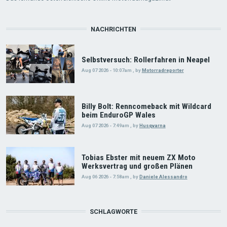
NACHRICHTEN
Selbstversuch: Rollerfahren in Neapel
Aug 07 2026 - 10:07am
,
by
Motorradreporter
Billy Bolt: Renncomeback mit Wildcard
beim EnduroGP Wales
Aug 07 2026 - 7:49am
,
by
Husqvarna
Tobias Ebster mit neuem ZX Moto
Werksvertrag und großen Plänen
Aug 06 2026 - 7:58am
,
by
Daniele Alessandro
SCHLAGWORTE