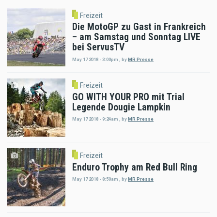
Freizeit
Die MotoGP zu Gast in Frankreich
– am Samstag und Sonntag LIVE
bei ServusTV
May 17 2018 - 3:00pm
,
by
MR Presse
Freizeit
GO WITH YOUR PRO mit Trial
Legende Dougie Lampkin
May 17 2018 - 9:24am
,
by
MR Presse
Freizeit
Enduro Trophy am Red Bull Ring
May 17 2018 - 8:50am
,
by
MR Presse