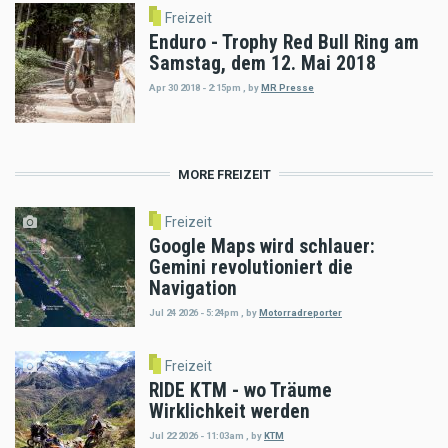
Freizeit
Enduro - Trophy Red Bull Ring am
Samstag, dem 12. Mai 2018
Apr 30 2018 - 2:15pm
,
by
MR Presse
MORE FREIZEIT
Freizeit
Google Maps wird schlauer:
Gemini revolutioniert die
Navigation
Jul 24 2026 - 5:24pm
,
by
Motorradreporter
Freizeit
RIDE KTM - wo Träume
Wirklichkeit werden
Jul 22 2026 - 11:03am
,
by
KTM