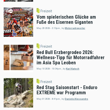
Freizeit
Vom spielerischen Glücke am
Fuße des Eisernen Giganten
May 20 2026 - 3:13pm
,
by
Motorradreporter
Freizeit
Red Bull Erzbergrodeo 2026:
Wellness-Tipp für Motorradfahrer
im Asia Spa Leoben
May 10 2026 - 10:34pm
,
by
Karl Katoch
Freizeit
Red Stag Saisonstart - Enduro
EXTREME war Programm
May 01 2026 - 8:41pm
,
by
Daniele Alessandro