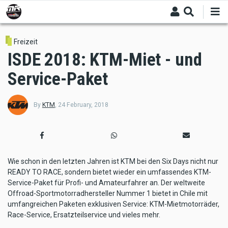
Skip
to
main
content
Freizeit
ISDE 2018: KTM-Miet - und
Service-Paket
By
KTM
,
24 February, 2018
Wie schon in den letzten Jahren ist KTM bei den Six Days nicht nur
READY TO RACE, sondern bietet wieder ein umfassendes KTM-
Service-Paket für Profi- und Amateurfahrer an. Der weltweite
Offroad-Sportmotorradhersteller Nummer 1 bietet in Chile mit
umfangreichen Paketen exklusiven Service: KTM-Mietmotorräder,
Race-Service, Ersatzteilservice und vieles mehr.