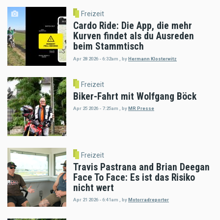
Freizeit
Cardo Ride: Die App, die mehr
Kurven findet als du Ausreden
beim Stammtisch
Apr 28 2026 - 6:32am
,
by
Hermann Klosterwitz
Freizeit
Biker-Fahrt mit Wolfgang Böck
Apr 25 2026 - 7:25am
,
by
MR Presse
Freizeit
Travis Pastrana and Brian Deegan
Face To Face: Es ist das Risiko
nicht wert
Apr 21 2026 - 6:41am
,
by
Motorradreporter