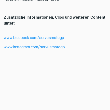
Zusätzliche Informationen, Clips und weiteren Content
unter:
www.facebook.com/servusmotogp
www.instagram.com/servusmotogp
Tobias Wimpissinger
ServusTV
TAGS
SPORT
MOTOGP
MOTOGP/LIVE/SERVUS TV