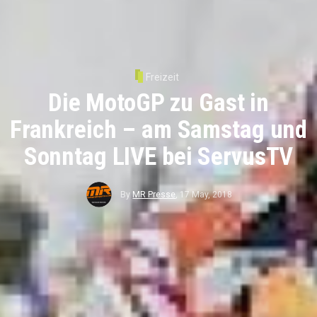
Freizeit
Die MotoGP zu Gast in
Frankreich – am Samstag und
Sonntag LIVE bei ServusTV
By
MR Presse
,
17 May, 2018