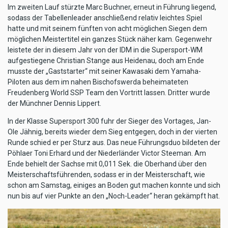
Im zweiten Lauf stürzte Marc Buchner, erneut in Führung liegend,
sodass der Tabellenleader anschließend relativ leichtes Spiel
hatte und mit seinem fünften von acht möglichen Siegen dem
möglichen Meistertitel ein ganzes Stück näher kam. Gegenwehr
leistete der in diesem Jahr von der IDM in die Supersport-WM
aufgestiegene Christian Stange aus Heidenau, doch am Ende
musste der „Gaststarter“ mit seiner Kawasaki dem Yamaha-
Piloten aus dem im nahen Bischofswerda beheimateten
Freudenberg World SSP Team den Vortritt lassen. Dritter wurde
der Münchner Dennis Lippert.
In der Klasse Supersport 300 fuhr der Sieger des Vortages, Jan-
Ole Jähnig, bereits wieder dem Sieg entgegen, doch in der vierten
Runde schied er per Sturz aus. Das neue Führungsduo bildeten der
Pöhlaer Toni Erhard und der Niederländer Victor Steeman. Am
Ende behielt der Sachse mit 0,011 Sek. die Oberhand über den
Meisterschaftsführenden, sodass er in der Meisterschaft, wie
schon am Samstag, einiges an Boden gut machen konnte und sich
nun bis auf vier Punkte an den „Noch-Leader“ heran gekämpft hat.