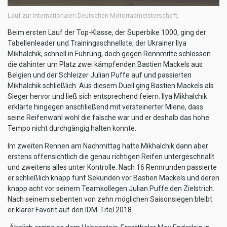
Lauf zur Internationalen Deutschen Motorradmeisterschaft,
Beim ersten Lauf der Top-Klasse, der Superbike 1000, ging der
Tabellenleader und Trainingsschnellste, der Ukrainer Ilya
Mikhalchik, schnell in Führung, doch gegen Rennmitte schlossen
die dahinter um Platz zwei kämpfenden Bastien Mackels aus
Belgien und der Schleizer Julian Puffe auf und passierten
Mikhalchik schließlich. Aus diesem Duell ging Bastien Mackels als
Sieger hervor und ließ sich entsprechend feiern. Ilya Mikhalchik
erklärte hingegen anschließend mit versteinerter Miene, dass
seine Reifenwahl wohl die falsche war und er deshalb das hohe
Tempo nicht durchgängig halten konnte.
Im zweiten Rennen am Nachmittag hatte Mikhalchik dann aber
erstens offensichtlich die genau richtigen Reifen untergeschnallt
und zweitens alles unter Kontrolle. Nach 16 Rennrunden passierte
er schließlich knapp fünf Sekunden vor Bastien Mackels und deren
knapp acht vor seinem Teamkollegen Julian Puffe den Zielstrich.
Nach seinem siebenten von zehn möglichen Saisonsiegen bleibt
er klarer Favorit auf den IDM-Titel 2018.