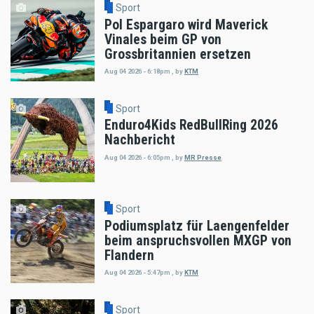
Sport
Pol Espargaro wird Maverick
Vinales beim GP von
Grossbritannien ersetzen
Aug 04 2026 - 6:18pm
,
by
KTM
Sport
Enduro4Kids RedBullRing 2026
Nachbericht
Aug 04 2026 - 6:05pm
,
by
MR Presse
Sport
Podiumsplatz für Laengenfelder
beim anspruchsvollen MXGP von
Flandern
Aug 04 2026 - 5:47pm
,
by
KTM
Sport