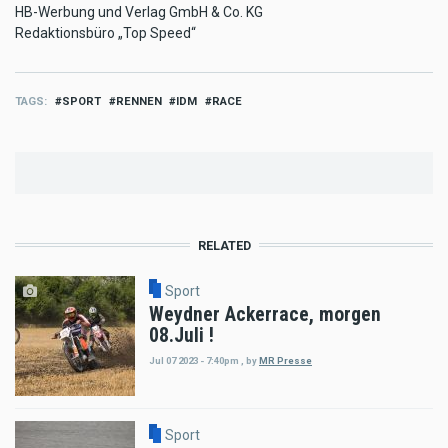
HB-Werbung und Verlag GmbH & Co. KG
Redaktionsbüro „Top Speed“
TAGS
SPORT
RENNEN
IDM
RACE
RELATED
Sport
Weydner Ackerrace, morgen
08.Juli !
Jul 07 2023 - 7:40pm
,
by
MR Presse
Sport