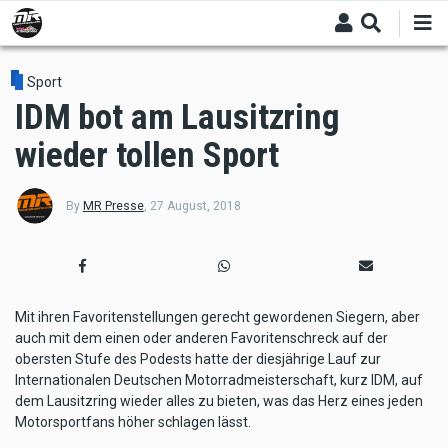
Skip
to
main
content
Sport
IDM bot am Lausitzring
wieder tollen Sport
By
MR Presse
,
27 August, 2018
Mit ihren Favoritenstellungen gerecht gewordenen Siegern, aber
auch mit dem einen oder anderen Favoritenschreck auf der
obersten Stufe des Podests hatte der diesjährige Lauf zur
Internationalen Deutschen Motorradmeisterschaft, kurz IDM, auf
dem Lausitzring wieder alles zu bieten, was das Herz eines jeden
Motorsportfans höher schlagen lässt.