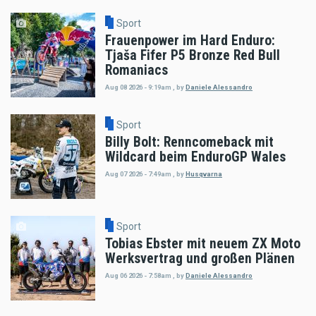
Sport
Frauenpower im Hard Enduro:
Tjaša Fifer P5 Bronze Red Bull
Romaniacs
Aug 08 2026 - 9:19am
,
by
Daniele Alessandro
Sport
Billy Bolt: Renncomeback mit
Wildcard beim EnduroGP Wales
Aug 07 2026 - 7:49am
,
by
Husqvarna
Sport
Tobias Ebster mit neuem ZX Moto
Werksvertrag und großen Plänen
Aug 06 2026 - 7:58am
,
by
Daniele Alessandro