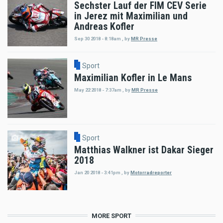
Sechster Lauf der FIM CEV Serie
in Jerez mit Maximilian und
Andreas Kofler
Sep 30 2018 - 8:18am
,
by
MR Presse
Sport
Maximilian Kofler in Le Mans
May 22 2018 - 7:37am
,
by
MR Presse
Sport
Matthias Walkner ist Dakar Sieger
2018
Jan 20 2018 - 3:41pm
,
by
Motorradreporter
MORE SPORT