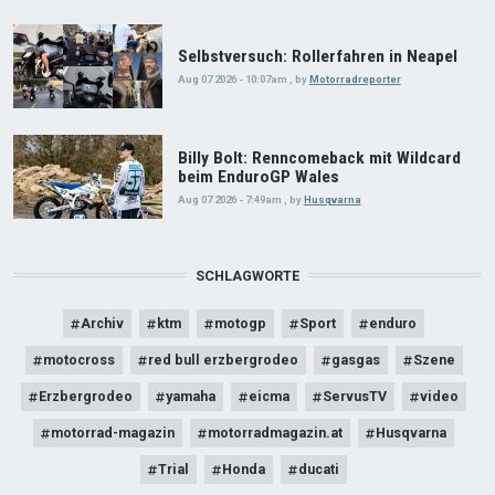
Selbstversuch: Rollerfahren in Neapel
Aug 07 2026 - 10:07am
,
by
Motorradreporter
Billy Bolt: Renncomeback mit Wildcard
beim EnduroGP Wales
Aug 07 2026 - 7:49am
,
by
Husqvarna
SCHLAGWORTE
Archiv
ktm
motogp
Sport
enduro
motocross
red bull erzbergrodeo
gasgas
Szene
Erzbergrodeo
yamaha
eicma
ServusTV
video
motorrad-magazin
motorradmagazin.at
Husqvarna
Trial
Honda
ducati