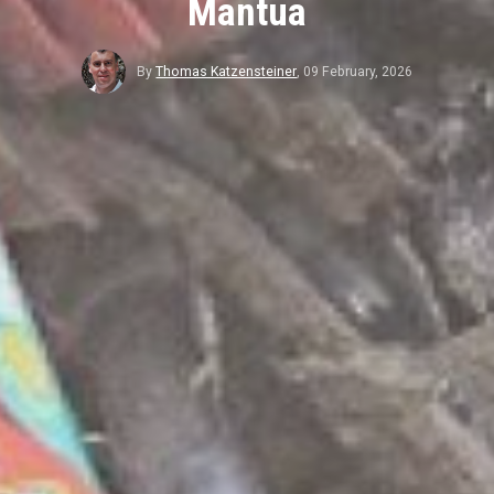
Mantua
By
Thomas Katzensteiner
,
09 February, 2026