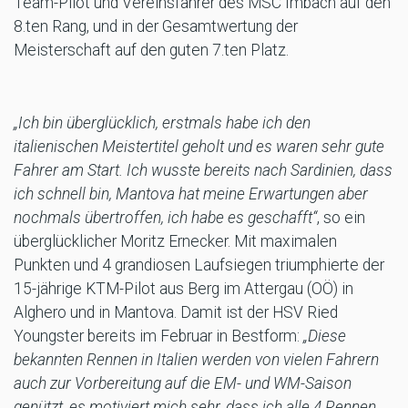
Team-Pilot und Vereinsfahrer des MSC Imbach auf den
8.ten Rang, und in der Gesamtwertung der
Meisterschaft auf den guten 7.ten Platz.
„Ich bin überglücklich, erstmals habe ich den
italienischen Meistertitel geholt und es waren sehr gute
Fahrer am Start. Ich wusste bereits nach Sardinien, dass
ich schnell bin, Mantova hat meine Erwartungen aber
nochmals übertroffen, ich habe es geschafft“
, so ein
überglücklicher Moritz Ernecker. Mit maximalen
Punkten und 4 grandiosen Laufsiegen triumphierte der
15-jährige KTM-Pilot aus Berg im Attergau (OÖ) in
Alghero und in Mantova. Damit ist der HSV Ried
Youngster bereits im Februar in Bestform:
„Diese
bekannten Rennen in Italien werden von vielen Fahrern
auch zur Vorbereitung auf die EM- und WM-Saison
genützt, es motiviert mich sehr, dass ich alle 4 Rennen