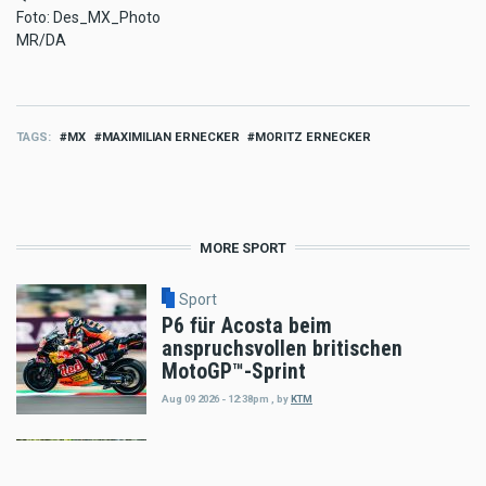
Foto: Des_MX_Photo
MR/DA
TAGS
MX
MAXIMILIAN ERNECKER
MORITZ ERNECKER
MORE SPORT
Sport
P6 für Acosta beim
anspruchsvollen britischen
MotoGP™-Sprint
Aug 09 2026 - 12:38pm
,
by
KTM
Sport
Enduro Trophy Straßburg 15./16.