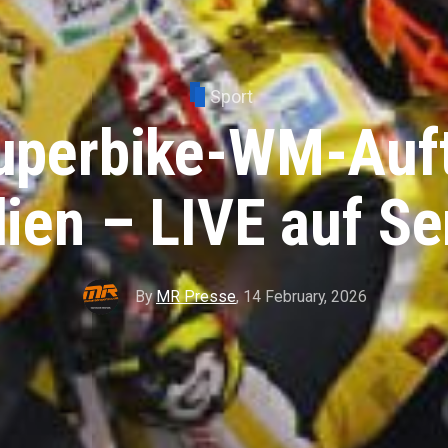
Sport
uperbike-WM-Auft
lien – LIVE auf S
By
MR Presse
,
14 February, 2026