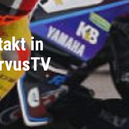
akt in
ervusTV