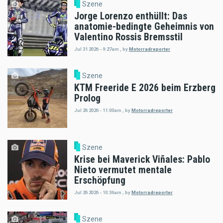
Szene
Jorge Lorenzo enthüllt: Das
anatomie-bedingte Geheimnis von
Valentino Rossis Bremsstil
Jul 31 2026 - 9:27am
,
by
Motorradreporter
Szene
KTM Freeride E 2026 beim Erzberg
Prolog
Jul 26 2026 - 11:00am
,
by
Motorradreporter
Szene
Krise bei Maverick Viñales: Pablo
Nieto vermutet mentale
Erschöpfung
Jul 26 2026 - 10:36am
,
by
Motorradreporter
Szene