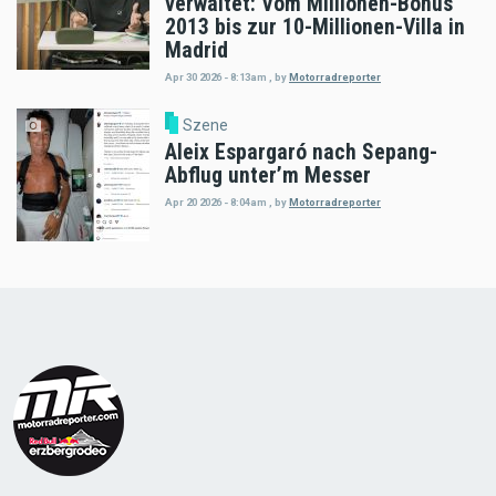
verwaltet: Vom Millionen-Bonus
2013 bis zur 10-Millionen-Villa in
Madrid
Apr 30 2026 - 8:13am
,
by
Motorradreporter
Szene
Aleix Espargaró nach Sepang-
Abflug unter’m Messer
Apr 20 2026 - 8:04am
,
by
Motorradreporter
Load
More