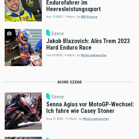
Endurofahrer im
Heeresleistungssport
Apr 13 2023 - 1:46pm
,
by
MR Presse
Szene
Jakob Blazovich: Alès Trem 2023
Hard Enduro Race
Feb 02 2023 - 4:46pm
,
by
Motorradreporter
MORE SZENE
Szene
Senna Agius vor MotoGP-Wechsel:
Ich fahre wie Casey Stoner
Aug 01 2026 - 11:54am
,
by
Motorradreporter