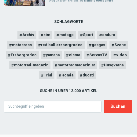
Aug 05 2026 - 8:41am
,
by
Daniele Alessandro
SCHLAGWORTE
Archiv
ktm
motogp
Sport
enduro
motocross
red bull erzbergrodeo
gasgas
Szene
Erzbergrodeo
yamaha
eicma
ServusTV
video
motorrad-magazin
motorradmagazin.at
Husqvarna
Trial
Honda
ducati
SUCHE IN ÜBER 12.000 ARTIKEL
Search