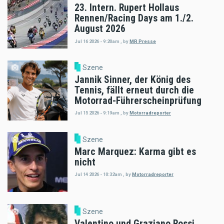
23. Intern. Rupert Hollaus
Rennen/Racing Days am 1./2.
August 2026
Jul 16 2026 - 9:20am
,
by
MR Presse
Szene
Jannik Sinner, der König des
Tennis, fällt erneut durch die
Motorrad-Führerscheinprüfung
Jul 15 2026 - 9:19am
,
by
Motorradreporter
Szene
Marc Marquez: Karma gibt es
nicht
Jul 14 2026 - 10:32am
,
by
Motorradreporter
Szene
Valentino und Graziano Rossi,