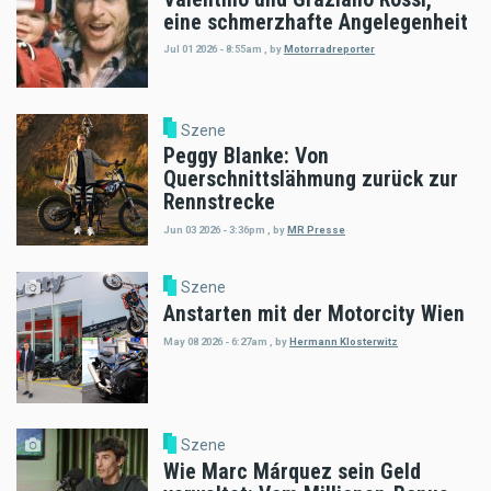
eine schmerzhafte Angelegenheit
Jul 01 2026 - 8:55am
,
by
Motorradreporter
Szene
Peggy Blanke: Von
Querschnittslähmung zurück zur
Rennstrecke
Jun 03 2026 - 3:36pm
,
by
MR Presse
Szene
Anstarten mit der Motorcity Wien
May 08 2026 - 6:27am
,
by
Hermann Klosterwitz
Szene
Wie Marc Márquez sein Geld