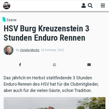
Skip
to
main
content
Szene
HSV Burg Kreuzenstein 3
Stunden Enduro Rennen
By
Cimple Moritz
,
18 October, 2022
Das jährlich im Herbst stattfindende 3 Stunden
Enduro Rennen des HSV hat für die Clubmitglieder,
aber auch für die vielen Gäste, schon Tradition.