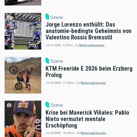
Szene
Jorge Lorenzo enthüllt: Das
anatomie-bedingte Geheimnis von
Valentino Rossis Bremsstil
Jul 31 2026 - 9:27am
,
by
Motorradreporter
Szene
KTM Freeride E 2026 beim Erzberg
Prolog
Jul 26 2026 - 11:00am
,
by
Motorradreporter
Szene
Krise bei Maverick Viñales: Pablo
Nieto vermutet mentale
Erschöpfung
Jul 26 2026 - 10:36am
,
by
Motorradreporter