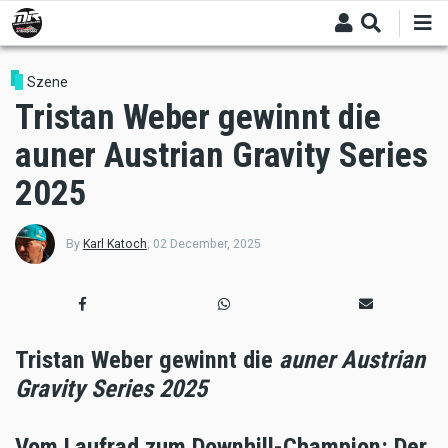
Skip
to
main
content
Szene
Tristan Weber gewinnt die
auner Austrian Gravity Series
2025
By
Karl Katoch
,
02 December, 2025
Tristan Weber gewinnt die
auner Austrian
Gravity Series 2025
Vom Laufrad zum Downhill-Champion: Der