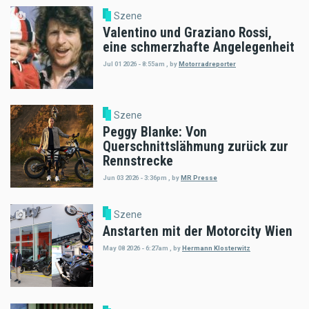
Szene
Valentino und Graziano Rossi,
eine schmerzhafte Angelegenheit
Jul 01 2026 - 8:55am
,
by
Motorradreporter
Szene
Peggy Blanke: Von
Querschnittslähmung zurück zur
Rennstrecke
Jun 03 2026 - 3:36pm
,
by
MR Presse
Szene
Anstarten mit der Motorcity Wien
May 08 2026 - 6:27am
,
by
Hermann Klosterwitz