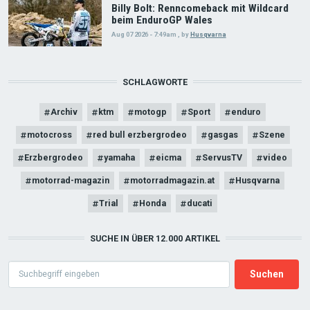
Billy Bolt: Renncomeback mit Wildcard
beim EnduroGP Wales
Aug 07 2026 - 7:49am
,
by
Husqvarna
SCHLAGWORTE
Archiv
ktm
motogp
Sport
enduro
motocross
red bull erzbergrodeo
gasgas
Szene
Erzbergrodeo
yamaha
eicma
ServusTV
video
motorrad-magazin
motorradmagazin.at
Husqvarna
Trial
Honda
ducati
SUCHE IN ÜBER 12.000 ARTIKEL
Search