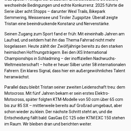
wechselnde Bedingungen und echte Konkurrenz. 2025 führte die
Serie über acht Stopps – darunter Wexl Trails, Bikepark
Semmering, Weissensee und Tiroler Zugspitze. Überall zeigte
Tristan eine beeindruckende Konstanz und Nervenstärke.
Seinen Zugang zum Sport fand er früh: Mit eineinhalb Jahren am
Laufrad, und seitdem hat ihn das Thema Fahrrad nicht mehr
losgelassen. Heute zählt der Zwölfjährige bereits zu den starken
heimischen Hoffnungsträgern. Bei den iXS International
Championships in Schladming – der inoffiziellen Nachwuchs-
Weltmeisterschaft – holte er heuer Silber unter 58 internationalen
Fahrern. Ein klares Signal, dass hier ein außergewöhnliches Talent
heranwächst.
Parallel dazu bleibt Tristan seiner zweiten Leidenschaft treu: dem
Motocross. Mit fünf Jahren bekam er sein erstes Elektro-
Motocross, später folgten KTM-Modelle von 50 ccm über 65 ccm
bis zur 85 SX – mittlerweile bereits auf Großrad umgebaut, aber
schon wieder zu klein. Der nächste Schritt steht an, und die
Entscheidung fällt bald: GasGas EC 125 oder KTM EXC 150 stehen
im Raum. Wir bleiben dran und berichten weiter.