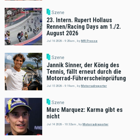
Szene
23. Intern. Rupert Hollaus
Rennen/Racing Days am 1./2.
August 2026
Jul 16 2026 - 9:20am
,
by
MR Presse
Szene
Jannik Sinner, der König des
Tennis, fällt erneut durch die
Motorrad-Führerscheinprüfung
Jul 15 2026 - 9:19am
,
by
Motorradreporter
Szene
Marc Marquez: Karma gibt es
nicht
Jul 14 2026 - 10:32am
,
by
Motorradreporter