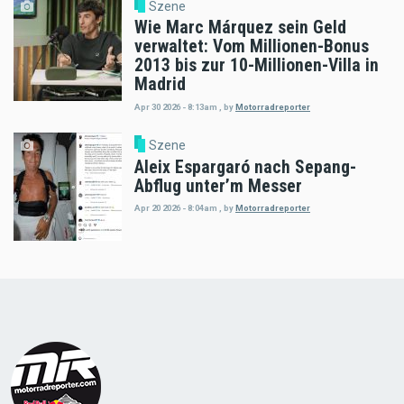
Szene
Wie Marc Márquez sein Geld
verwaltet: Vom Millionen-Bonus
2013 bis zur 10-Millionen-Villa in
Madrid
Apr 30 2026 - 8:13am
,
by
Motorradreporter
Szene
Aleix Espargaró nach Sepang-
Abflug unter’m Messer
Apr 20 2026 - 8:04am
,
by
Motorradreporter
Load
More