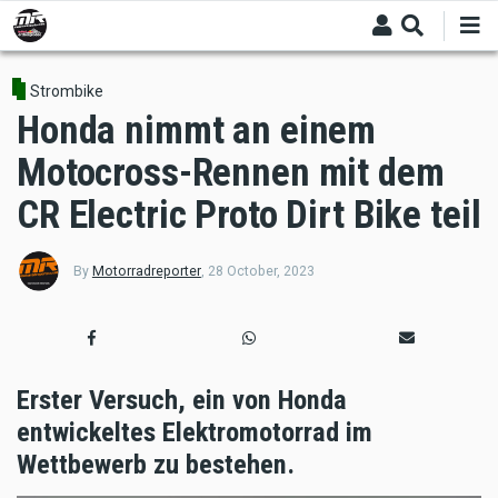
Skip
to
main
content
Strombike
Honda nimmt an einem
Motocross-Rennen mit dem
CR Electric Proto Dirt Bike teil
By
Motorradreporter
,
28 October, 2023
Erster Versuch, ein von Honda
entwickeltes Elektromotorrad im
Wettbewerb zu bestehen.