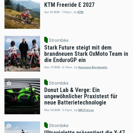
KTM Freeride E 2027
Apr 03 2026 - 7:01pm
,
by
KTM
Strombike
Stark Future steigt mit dem
brandneuen Stark OxMoto Team in
die EnduroGP ein
Mar 27 2026 - 6:19am
,
by
Hermann Klosterwitz
Strombike
Donut Lab & Verge: Ein
ungewöhnlicher Praxistest für
neue Batterietechnologie
Mar 02 2026 - 5:51pm
,
by
MR Presse
Strombike
Ultraviolette präsentiert die X-47