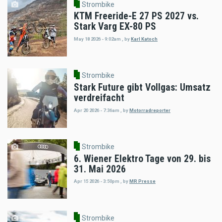
Strombike
KTM Freeride-E 27 PS 2027 vs.
Stark Varg EX-80 PS
May 18 2026 - 9:02am
,
by
Karl Katoch
Strombike
Stark Future gibt Vollgas: Umsatz
verdreifacht
Apr 20 2026 - 7:36am
,
by
Motorradreporter
Strombike
6. Wiener Elektro Tage von 29. bis
31. Mai 2026
Apr 15 2026 - 3:50pm
,
by
MR Presse
Strombike