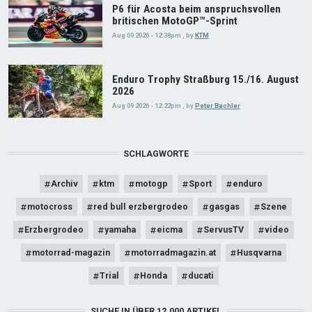
P6 für Acosta beim anspruchsvollen
britischen MotoGP™-Sprint
Aug 09 2026 - 12:38pm
,
by
KTM
Enduro Trophy Straßburg 15./16. August
2026
Aug 09 2026 - 12:22pm
,
by
Peter Bachler
SCHLAGWORTE
Archiv
ktm
motogp
Sport
enduro
motocross
red bull erzbergrodeo
gasgas
Szene
Erzbergrodeo
yamaha
eicma
ServusTV
video
motorrad-magazin
motorradmagazin.at
Husqvarna
Trial
Honda
ducati
SUCHE IN ÜBER 12.000 ARTIKEL