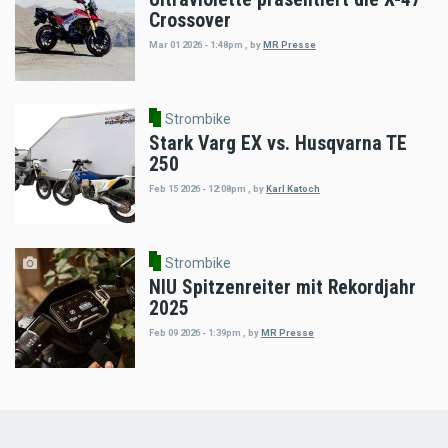
Crossover
Mar 01 2026 - 1:48pm
,
by
MR Presse
Strombike
Stark Varg EX vs. Husqvarna TE
250
Feb 15 2026 - 12:08pm
,
by
Karl Katoch
Strombike
NIU Spitzenreiter mit Rekordjahr
2025
Feb 09 2026 - 1:39pm
,
by
MR Presse