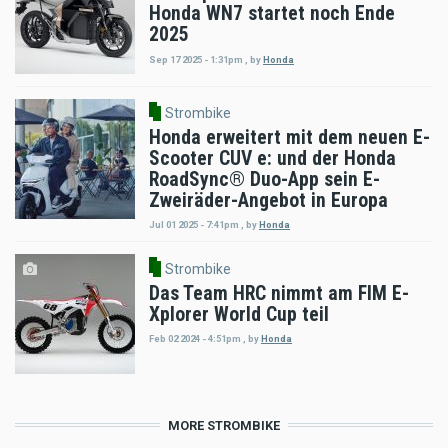
Honda WN7 startet noch Ende
2025
Sep 17 2025 - 1:31pm
,
by
Honda
Strombike
Honda erweitert mit dem neuen E-
Scooter CUV e: und der Honda
RoadSync® Duo-App sein E-
Zweiräder-Angebot in Europa
Jul 01 2025 - 7:41pm
,
by
Honda
Strombike
Das Team HRC nimmt am FIM E-
Xplorer World Cup teil
Feb 02 2024 - 4:51pm
,
by
Honda
MORE STROMBIKE