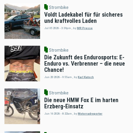
Strombike
Voldt Ladekabel für für sicheres
und kraftvolles Laden
Jul 05 2026 - 3:39pm
,
by
MR Presse
Strombike
Die Zukunft des Endurosports: E-
Enduro vs. Verbrenner – die neue
Chance!
Jun 20 2026 - 9:55am
,
by
Karl Katoch
Strombike
Die neue HMW Fox E im harten
Erzberg-Einsatz
Jun 16 2026 - 8:22am
,
by
Motorradreporter