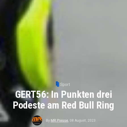
Sport
GERT56: In Punkten drei
Podeste am Red Bull Ring
By
MR Presse
,
08 August, 2023