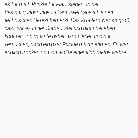
es für mich Punkte für Platz sieben. In der
Besichtigungsrunde zu Lauf zwei habe ich einen
technischen Defekt bemerkt. Das Problem war so groß,
dass wir es in der Startaufstellung nicht beheben
konnten. Ich musste daher damit leben und nur
versuchen, noch ein paar Punkte mitzunehmen. Es war
endlich trocken und ich wollte eigentlich meine wahre
Pace zeigen, aber das war von Anfang an schon
gegessen. Durch einen noch nicht genau lokalisierten
Defekt im Bereich Motorbremse/Kupplung, war das
Motorrad besonders beim Anbremsen schwierig zu
beherrschen. Ich habe trotzdem alles versucht, das
Problem zu umfahren. Am Ende konnte ich Rang fünf ins
Ziel retten. Das Ergebnis ist dann halt sehr schade, wenn
man die ganze Mühe und den Einsatz vom Team, das
ganze Herzblut und den Aufwand, der in diesem Projekt
steckt, bedenkt und was drin hätte sein können. Punkte