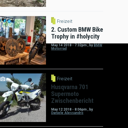
Freizeit
2. Custom BMW Bike
Trophy in #holycity
May 14 2018 - 7:32pm
,
by
BMW
Motorrad
Freizeit
Husqvarna 701
Supermoto
Zwischenbericht
May 12 2018 - 8:06pm
,
by
Daniele Alessandro