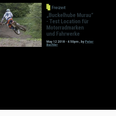
Freizeit
„Buckelhube Murau“
- Test Location für
Motorradmarken
und Fahrwerke
May 12 2018 - 4:50pm
,
by
Peter
Bachler