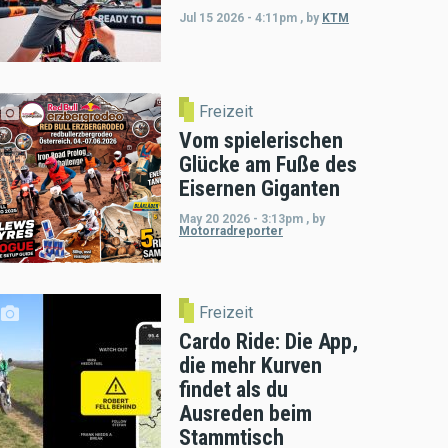
Jul 15 2026 - 4:11pm
,
by
KTM
Freizeit
Vom spielerischen
Glücke am Fuße des
Eisernen Giganten
May 20 2026 - 3:13pm
,
by
Motorradreporter
Freizeit
Cardo Ride: Die App,
die mehr Kurven
findet als du
Ausreden beim
Stammtisch