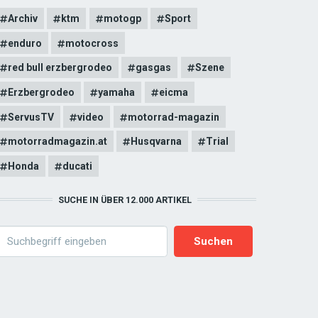
Archiv
ktm
motogp
Sport
enduro
motocross
red bull erzbergrodeo
gasgas
Szene
Erzbergrodeo
yamaha
eicma
ServusTV
video
motorrad-magazin
motorradmagazin.at
Husqvarna
Trial
Honda
ducati
SUCHE IN ÜBER 12.000 ARTIKEL
earch