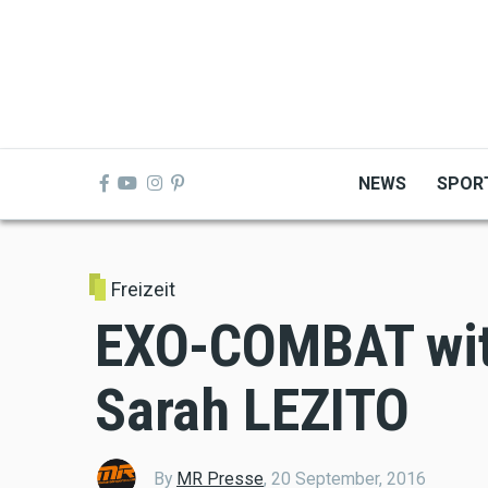
Skip
to
main
content
NEWS
SPOR
Freizeit
EXO-COMBAT wi
Sarah LEZITO
By
MR Presse
,
20 September, 2016