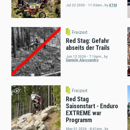
Jul 22 2026 - 11:03am
,
by
KTM
Freizeit
Red Stag: Gefahr
abseits der Trails
Jun 12 2026 - 7:16pm
,
by
Daniele Alessandro
Freizeit
Red Stag
Saisonstart - Enduro
EXTREME war
Programm
May 01 2026 - 8:41pm
,
by