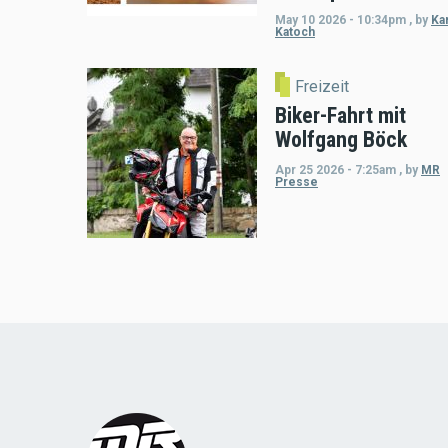
May 10 2026 - 10:34pm
,
by
Kar
Katoch
Freizeit
Biker-Fahrt mit
Wolfgang Böck
Apr 25 2026 - 7:25am
,
by
MR
Presse
Load
More