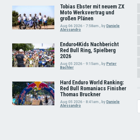
Tobias Ebster mit neuem ZX
Moto Werksvertrag und
großen Plänen
Aug 06 2026 - 7:58am
,
by
Daniele
Alessandro
Enduro4Kids Nachbericht
Red Bull Ring, Spielberg
2026
Aug 05 2026 - 9:15am
,
by
Peter
Bachler
Hard Enduro World Ranking:
Red Bull Romaniacs Finisher
Thomas Bruckner
Aug 05 2026 - 8:41am
,
by
Daniele
S
Alessandro