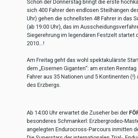
Schon der Donnerstag bringt die erste hochk
sich 400 Fahrer den endlosen Steilhängen des 
Uhr) gehen die schnellsten 48 Fahrer in das
(ab 19:00 Uhr), das im Ausscheidungsverfahr
Siegerehrung im legendären Festzelt startet 
2010...!
Am Freitag geht das wohl spektakulärste Start
dem „Eisernen Giganten“: am ersten Renntag
Fahrer aus 35 Nationen und 5 Kontinenten (!)
des Erzbergs.
Ab 14:00 Uhr erwartet die Zuseher bei der
FÖR
besonderes Schmankerl: Erzbergrodeo-Master
angelegten Endurocross-Parcours inmitten d
Die Superstars der internationalen Trial-, En