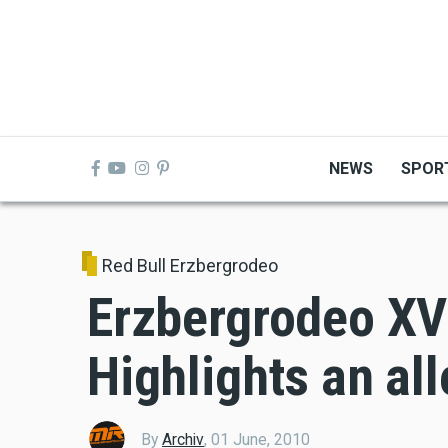
Skip
to
main
content
NEWS
SPOR
Red Bull Erzbergrodeo
Erzbergrodeo XVI
Highlights an al
By
Archiv
,
01 June, 2010