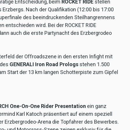
arätige Entscheidung, beim
ROCKET RIDE
stellen
Erzbergs. Nach der Qualifikation (12:00 bis 17:00
 Superfinale des beeindruckenden Steilhangrennens
en entschieden wird. Bei der ROCKET RIDE
dann auch die erste Partynacht des Erzbergrodeo
erfeld der Offroadszene in den ersten Infight mit
 des
GENERALI Iron Road Prologs
stehen 1.500
 am Start der 13 km langen Schotterpiste zum Gipfel
CH One-On-One Rider Presentation
ein ganz
mind Karl Katoch präsentiert auf einem speziell
er Erzbergrodeo-Arena die Topfahrer des Bewerbes.
duro- und Motocross-Szene zeigen exklusiv für die