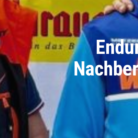
Endu
Nachber