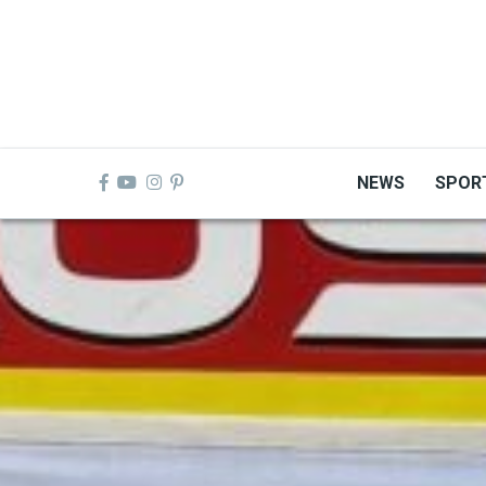
Skip
to
main
content
NEWS
SPOR