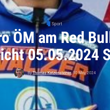
Sport
ro ÖM am Red Bull
icht 05.05.2024 S
By
Thomas Katzensteiner
,
10 May, 2024