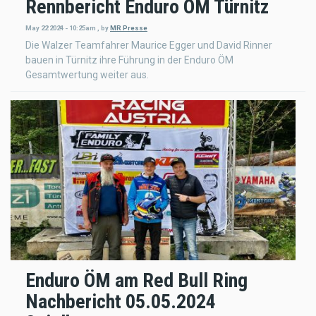
Rennbericht Enduro ÖM Türnitz
May 22 2024 - 10:25am
,
by
MR Presse
Die Walzer Teamfahrer Maurice Egger und David Rinner
bauen in Türnitz ihre Führung in der Enduro ÖM
Gesamtwertung weiter aus.
Enduro ÖM am Red Bull Ring
Nachbericht 05.05.2024