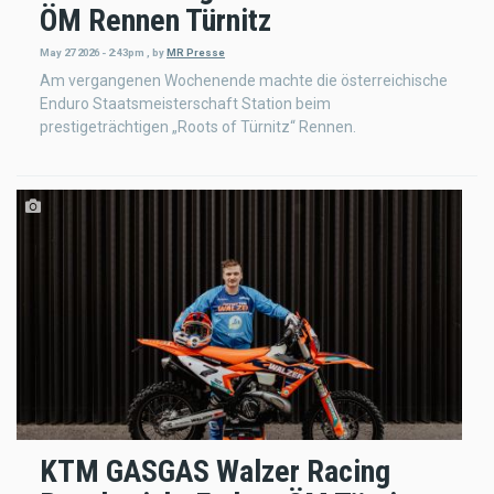
ÖM Rennen Türnitz
May 27 2026 - 2:43pm
,
by
MR Presse
Am vergangenen Wochenende machte die österreichische
Enduro Staatsmeisterschaft Station beim
prestigeträchtigen „Roots of Türnitz“ Rennen.
KTM GASGAS Walzer Racing