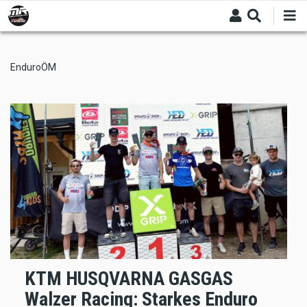
Skip
to
main
content
EnduroÖM
KTM HUSQVARNA GASGAS
Walzer Racing: Starkes Enduro