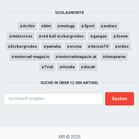
SCHLAGWORTE
Archiv
ktm
motogp
Sport
enduro
motocross
red bull erzbergrodeo
gasgas
Szene
Erzbergrodeo
yamaha
eicma
ServusTV
video
motorrad-magazin
motorradmagazin.at
Husqvarna
Trial
Honda
ducati
SUCHE IN ÜBER 12.000 ARTIKEL
Search
MR © 2026