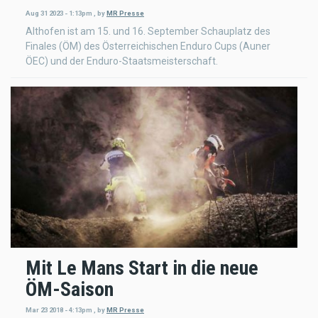
Aug 31 2023 - 1:13pm
,
by
MR Presse
Althofen ist am 15. und 16. September Schauplatz des
Finales (ÖM) des Österreichischen Enduro Cups (Auner
ÖEC) und der Enduro-Staatsmeisterschaft.
Mit Le Mans Start in die neue
ÖM-Saison
Mar 23 2018 - 4:13pm
,
by
MR Presse