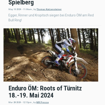
Spielberg
May 10 2024 - 11:06am
,
by
Thomas Katzensteiner
Egger, Rinner und Kropitsch siegen bei Enduro ÖM am Red
Bull Ring!
Enduro ÖM: Roots of Türnitz
18.-19. Mai 2024
Mar 28 2024 - 12:13pm
,
by
MR Presse