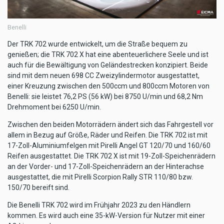
Benelli
Der TRK 702 wurde entwickelt, um die Straße bequem zu
genießen; die TRK 702 X hat eine abenteuerlichere Seele und ist
auch für die Bewältigung von Geländestrecken konzipiert. Beide
sind mit dem neuen 698 CC Zweizylindermotor ausgestattet,
einer Kreuzung zwischen den 500ccm und 800ccm Motoren von
Benelli: sie leistet 76,2 PS (56 kW) bei 8750 U/min und 68,2 Nm
Drehmoment bei 6250 U/min.
Zwischen den beiden Motorrädern ändert sich das Fahrgestell vor
allem in Bezug auf Größe, Räder und Reifen. Die TRK 702 ist mit
17-Zoll-Aluminiumfelgen mit Pirelli Angel GT 120/70 und 160/60
Reifen ausgestattet. Die TRK 702 X ist mit 19-Zoll-Speichenrädern
an der Vorder- und 17-Zoll-Speichenrädern an der Hinterachse
ausgestattet, die mit Pirelli Scorpion Rally STR 110/80 bzw.
150/70 bereift sind.
Die Benelli TRK 702 wird im Frühjahr 2023 zu den Händlern
kommen. Es wird auch eine 35-kW-Version für Nutzer mit einer