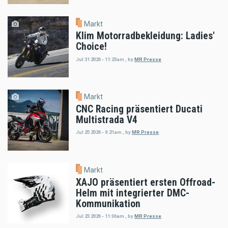
Markt
Klim Motorradbekleidung: Ladies'
Choice!
Jul 31 2026 - 11:23am
,
by
MR Presse
Markt
CNC Racing präsentiert Ducati
Multistrada V4
Jul 25 2026 - 9:21am
,
by
MR Presse
Markt
XAJO präsentiert ersten Offroad-
Helm mit integrierter DMC-
Kommunikation
Jul 23 2026 - 11:06am
,
by
MR Presse