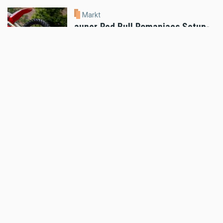
Markt
auner Red Bull Romaniacs Setup-
Guide
Jul 18 2026 - 5:52pm
,
by
MR Presse
Markt
Klim Motorradbekleidung: THE
HEAT IS ON!
Jul 16 2026 - 8:52am
,
by
MR Presse
Markt
100 STÜCK WELTWEIT: SHOTGUN
650 x ROUGH CRAFTS
Jul 15 2026 - 8:51am
,
by
MR Presse