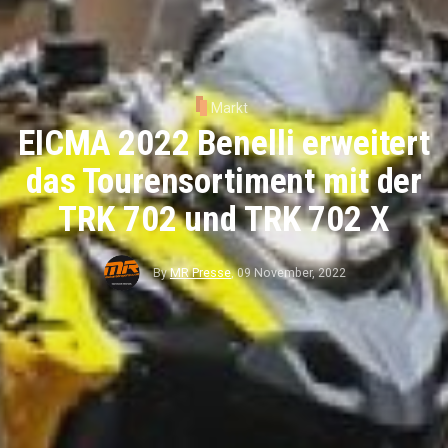
Markt
EICMA 2022 Benelli erweitert
das Tourensortiment mit der
TRK 702 und TRK 702 X
By
MR Presse
,
09 November, 2022