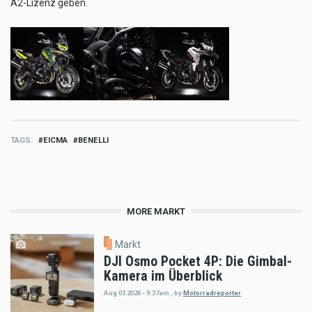
A2-Lizenz geben.
TAGS
EICMA
BENELLI
MORE MARKT
Markt
DJI Osmo Pocket 4P: Die Gimbal-
Kamera im Überblick
Aug 03 2026 - 9:37am
,
by
Motorradreporter