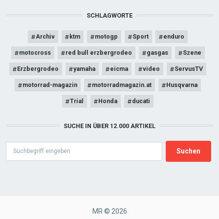
SCHLAGWORTE
Archiv
ktm
motogp
Sport
enduro
motocross
red bull erzbergrodeo
gasgas
Szene
Erzbergrodeo
yamaha
eicma
video
ServusTV
motorrad-magazin
motorradmagazin.at
Husqvarna
Trial
Honda
ducati
SUCHE IN ÜBER 12.000 ARTIKEL
Search
MR © 2026