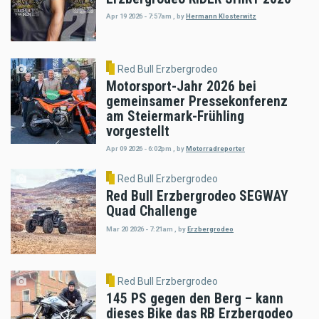
Apr 19 2026 - 7:57am
,
by
Hermann Klosterwitz
Red Bull Erzbergrodeo
Motorsport-Jahr 2026 bei
gemeinsamer Pressekonferenz
am Steiermark-Frühling
vorgestellt
Apr 09 2026 - 6:02pm
,
by
Motorradreporter
Red Bull Erzbergrodeo
Red Bull Erzbergrodeo SEGWAY
Quad Challenge
Mar 20 2026 - 7:21am
,
by
Erzbergrodeo
Red Bull Erzbergrodeo
145 PS gegen den Berg – kann
dieses Bike das RB Erzbergodeo