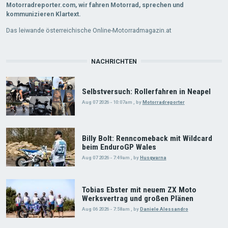
Motorradreporter.com, wir fahren Motorrad, sprechen und
kommunizieren Klartext.
Das leiwande österreichische Online-Motorradmagazin.at
NACHRICHTEN
Selbstversuch: Rollerfahren in Neapel
Aug 07 2026 - 10:07am
,
by
Motorradreporter
Billy Bolt: Renncomeback mit Wildcard
beim EnduroGP Wales
Aug 07 2026 - 7:49am
,
by
Husqvarna
Tobias Ebster mit neuem ZX Moto
Werksvertrag und großen Plänen
Aug 06 2026 - 7:58am
,
by
Daniele Alessandro