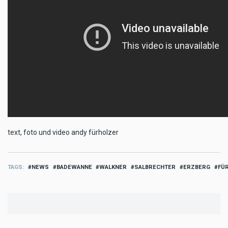
text, foto und video andy fürholzer
TAGS
NEWS
BADEWANNE
WALKNER
SALBRECHTER
ERZBERG
FÜ