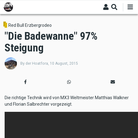
Skip
to
main
content
Red Bull Erzbergrodeo
"Die Badewanne" 97%
Steigung
By
der Hoatfora
,
10 August, 2015
Die richtige Technik wird von MX3 Weltmeister Matthias Walkner
und Florian Salbrechter vorgezeigt.