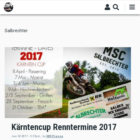
Skip
to
main
content
Salbrechter
Kärntencup Renntermine 2017
Jan 30 2017 - 5:37pm
,
by
MR Presse