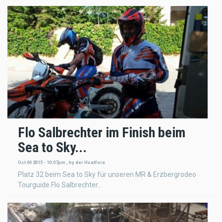
Flo Salbrechter im Finish beim
Sea to Sky...
Oct 04 2015 - 10:07pm
,
by
der Hoatfora
Platz 32 beim Sea to Sky für unseren MR & Erzbergrodeo
Tourguide Flo Salbrechter...