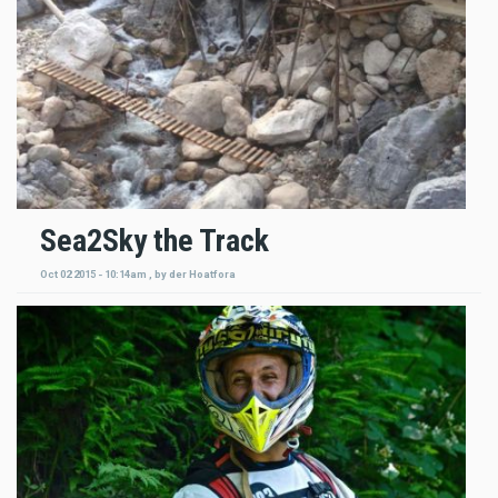
Sea2Sky the Track
Oct 02 2015 - 10:14am
,
by
der Hoatfora