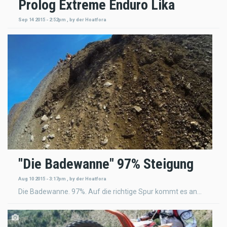
Prolog Extreme Enduro Lika
Sep 14 2015 - 2:52pm
,
by
der Hoatfora
"Die Badewanne" 97% Steigung
Aug 10 2015 - 3:17pm
,
by
der Hoatfora
Die Badewanne. 97%. Auf die richtige Spur kommt es an...