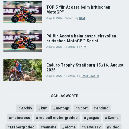
TOP 5 für Acosta beim britischen
MotoGP™
Aug 10 2026 - 7:55am
,
by
KTM
P6 für Acosta beim anspruchsvollen
britischen MotoGP™-Sprint
Aug 09 2026 - 12:38pm
,
by
KTM
Enduro Trophy Straßburg 15./16. August
2026
Aug 09 2026 - 12:22pm
,
by
Peter Bachler
SCHLAGWORTE
Archiv
ktm
motogp
Sport
enduro
motocross
red bull erzbergrodeo
gasgas
Szene
Erzbergrodeo
yamaha
eicma
ServusTV
video