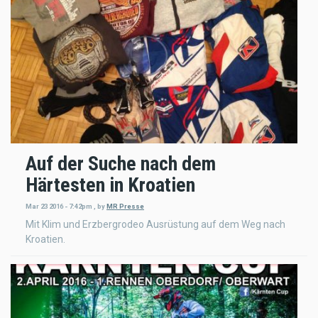
Auf der Suche nach dem
Härtesten in Kroatien
Mar 23 2016 - 7:42pm
,
by
MR Presse
Mit Klim und Erzbergrodeo Ausrüstung auf dem Weg nach
Kroatien.