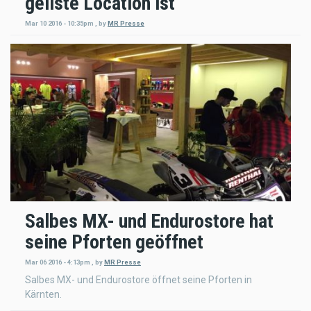
geilste Location ist
Mar 10 2016 - 10:35pm
,
by
MR Presse
Salbes MX- und Endurostore hat
seine Pforten geöffnet
Mar 06 2016 - 4:13pm
,
by
MR Presse
Salbes MX- und Endurostore öffnet seine Pforten in
Kärnten.