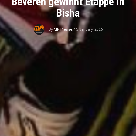
Beveren gewinnt Etappe in
Bisha
By
MR Presse
,
15 January, 2026