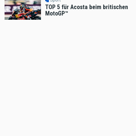
TOP 5 für Acosta beim britischen
MotoGP™
Aug 10 2026 - 7:55am
,
by
KTM
Sport
P6 für Acosta beim
anspruchsvollen britischen
MotoGP™-Sprint
Aug 09 2026 - 12:38pm
,
by
KTM
Sport
Enduro Trophy Straßburg 15./16.
August 2026
Aug 09 2026 - 12:22pm
,
by
Peter Bachler
Sport