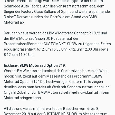
R nineT Familie beteiligt war. Die Modelle Type 18 der Custom-
Schmiede Auto Fabrica, Achilles von Kraftstoffschmiede, dem
Sieger der Factory Class Sultans of Sprint und weitere spannende
R nineT Derivate runden das Portfolio am Stand von BMW
Motorrad ab.
Darüber hinaus werden das BMW Motorrad Concept R 18 /2 und
der BMW Motorrad Vision DC Roadster auf der
Präsentationsfläche der CUSTOMBIKE-SHOW zu folgenden Zeiten
exklusiv präsentiert: 6.12. um 16.30 Uhr, 7.12. um 12.00 Uhr sowie
8.12. um 11.30 Uhr.
Exklusiv: BMW Motorrad Option 719.
Was bei BMW Motorrad hinsichtlich Customizing bereits ab Werk
möglich ist, zeigt auf dem Messestand das Programm „BMW
Motorrad Option 719“. Die hochwertigen Custom-Teile zeigen
deutlich, dass man bereits ab Werk mit Sonderausstattungen und
Original Zubehör von BMW Motorrad sehr viel Individualität in sein
Motorrad bringen kann.
All dies und vieles mehr erwartet die Besucher vom 6. bis 8.
Dezember 2019 auf der CUSTOMBIKE-SHOW im Messezentrum