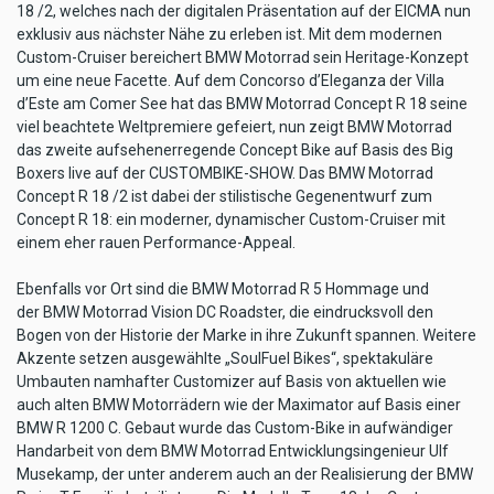
18 /2, welches nach der digitalen Präsentation auf der EICMA nun
exklusiv aus nächster Nähe zu erleben ist. Mit dem modernen
Custom-Cruiser bereichert BMW Motorrad sein Heritage-Konzept
um eine neue Facette. Auf dem Concorso d’Eleganza der Villa
d’Este am Comer See hat das BMW Motorrad Concept R 18 seine
viel beachtete Weltpremiere gefeiert, nun zeigt BMW Motorrad
das zweite aufsehenerregende Concept Bike auf Basis des Big
Boxers live auf der CUSTOMBIKE-SHOW. Das BMW Motorrad
Concept R 18 /2 ist dabei der stilistische Gegenentwurf zum
Concept R 18: ein moderner, dynamischer Custom-Cruiser mit
einem eher rauen Performance-Appeal.
Ebenfalls vor Ort sind die BMW Motorrad R 5 Hommage und
der BMW Motorrad Vision DC Roadster, die eindrucksvoll den
Bogen von der Historie der Marke in ihre Zukunft spannen. Weitere
Akzente setzen ausgewählte „SoulFuel Bikes“, spektakuläre
Umbauten namhafter Customizer auf Basis von aktuellen wie
auch alten BMW Motorrädern wie der Maximator auf Basis einer
BMW R 1200 C. Gebaut wurde das Custom-Bike in aufwändiger
Handarbeit von dem BMW Motorrad Entwicklungsingenieur Ulf
Musekamp, der unter anderem auch an der Realisierung der BMW