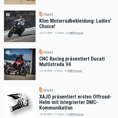
Markt
Klim Motorradbekleidung: Ladies'
Choice!
Jul 31 2026 - 11:23am
,
by
MR Presse
Markt
CNC Racing präsentiert Ducati
Multistrada V4
Jul 25 2026 - 9:21am
,
by
MR Presse
Markt
XAJO präsentiert ersten Offroad-
Helm mit integrierter DMC-
Kommunikation
Jul 23 2026 - 11:06am
,
by
MR Presse