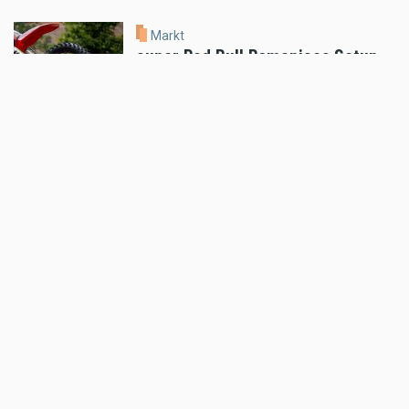
Markt
auner Red Bull Romaniacs Setup-
Guide
Jul 18 2026 - 5:52pm
,
by
MR Presse
Markt
Klim Motorradbekleidung: THE
HEAT IS ON!
Jul 16 2026 - 8:52am
,
by
MR Presse
Markt
100 STÜCK WELTWEIT: SHOTGUN
650 x ROUGH CRAFTS
Jul 15 2026 - 8:51am
,
by
MR Presse