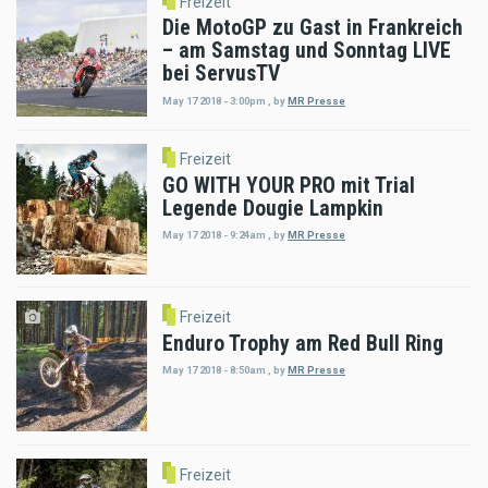
Freizeit
Die MotoGP zu Gast in Frankreich
– am Samstag und Sonntag LIVE
bei ServusTV
May 17 2018 - 3:00pm
,
by
MR Presse
Freizeit
GO WITH YOUR PRO mit Trial
Legende Dougie Lampkin
May 17 2018 - 9:24am
,
by
MR Presse
Freizeit
Enduro Trophy am Red Bull Ring
May 17 2018 - 8:50am
,
by
MR Presse
Freizeit