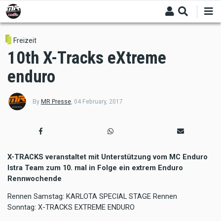
Skip
to
main
content
Freizeit
10th X-Tracks eXtreme
enduro
By
MR Presse
,
04 February, 2017
X-TRACKS veranstaltet mit Unterstützung vom
MC Enduro
Istra Team
zum 10. mal in Folge ein extrem Enduro
Rennwochende
Rennen Samstag: KARLOTA SPECIAL STAGE Rennen
Sonntag: X-TRACKS EXTREME ENDURO