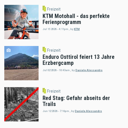
Freizeit
KTM Motohall - das perfekte
Ferienprogramm
Jul 15 2026 - 4:11pm
,
by
KTM
Freizeit
Enduro Osttirol feiert 13 Jahre
Erzbergcamp
Jul 02 2026 - 10:43am
,
by
Daniele Alessandro
Freizeit
Red Stag: Gefahr abseits der
Trails
Jun 12 2026 - 7:16pm
,
by
Daniele Alessandro