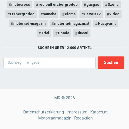
motocross
red bull erzbergrodeo
gasgas
Szene
Erzbergrodeo
yamaha
eicma
ServusTV
video
motorrad-magazin
motorradmagazin.at
Husqvarna
Trial
Honda
ducati
SUCHE IN ÜBER 12.000 ARTIKEL
Search
MR © 2026
FOOTER
Datenschutzerklärung
Impressum
Katoch.at
Motorradmagazin
Redaktion