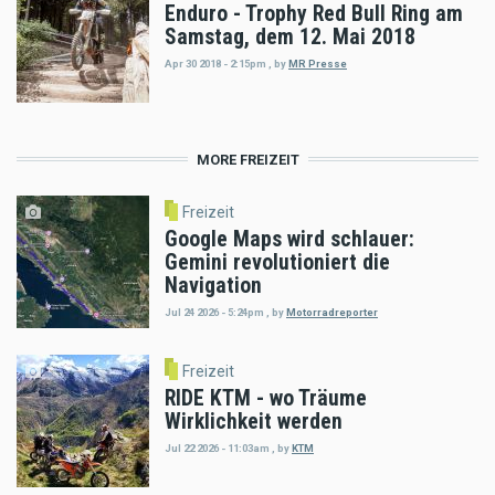
Enduro - Trophy Red Bull Ring am
Samstag, dem 12. Mai 2018
Apr 30 2018 - 2:15pm
,
by
MR Presse
MORE FREIZEIT
Freizeit
Google Maps wird schlauer:
Gemini revolutioniert die
Navigation
Jul 24 2026 - 5:24pm
,
by
Motorradreporter
Freizeit
RIDE KTM - wo Träume
Wirklichkeit werden
Jul 22 2026 - 11:03am
,
by
KTM