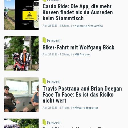
Cardo Ride: Die App, die mehr
Kurven findet als du Ausreden
beim Stammtisch
Apr 28 2026 - 6:32am
,
by
Hermann Klosterwitz
Freizeit
Biker-Fahrt mit Wolfgang Böck
Apr 25 2026 - 7:25am
,
by
MR Presse
Freizeit
Travis Pastrana and Brian Deegan
Face To Face: Es ist das Risiko
nicht wert
Apr 21 2026 - 6:41am
,
by
Motorradreporter
Freizeit