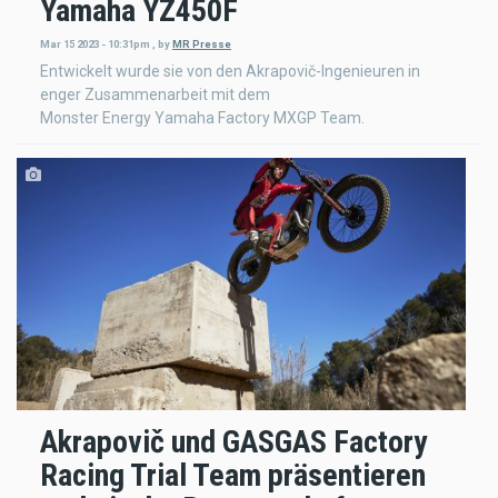
Yamaha YZ450F
Mar 15 2023 - 10:31pm
,
by
MR Presse
Entwickelt wurde sie von den Akrapovič-Ingenieuren in
enger Zusammenarbeit mit dem
Monster Energy Yamaha Factory MXGP Team.
Akrapovič und GASGAS Factory
Racing Trial Team präsentieren