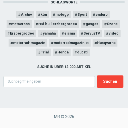
SCHLAGWORTE
Archiv
ktm
motogp
Sport
enduro
motocross
red bull erzbergrodeo
gasgas
Szene
Erzbergrodeo
yamaha
eicma
ServusTV
video
motorrad-magazin
motorradmagazin.at
Husqvarna
Trial
Honda
ducati
SUCHE IN ÜBER 12.000 ARTIKEL
Search
MR © 2026