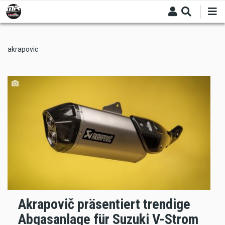
Skip
to
main
content
akrapovic
Akrapovič präsentiert trendige
Abgasanlage für Suzuki V-Strom