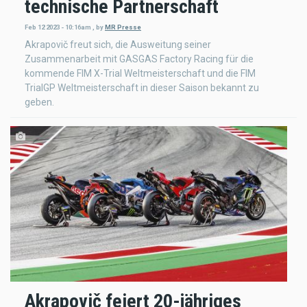
technische Partnerschaft
Feb 12 2023 - 10:16am
,
by
MR Presse
Akrapovič freut sich, die Ausweitung seiner
Zusammenarbeit mit GASGAS Factory Racing für die
kommende FIM X-Trial Weltmeisterschaft und die FIM
TrialGP Weltmeisterschaft in dieser Saison bekannt zu
geben.
Akrapovič feiert 20-jähriges