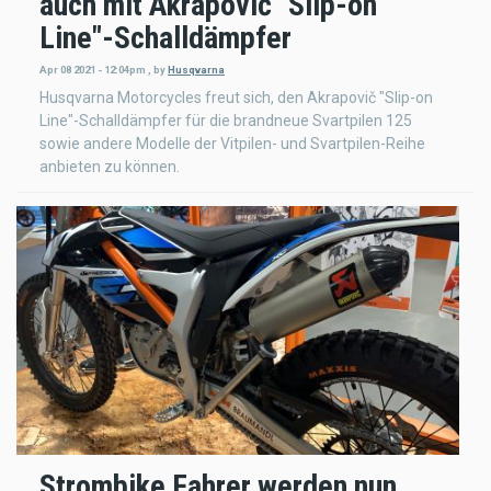
auch mit Akrapovič "Slip-on
Line"-Schalldämpfer
Apr 08 2021 - 12:04pm
,
by
Husqvarna
Husqvarna Motorcycles freut sich, den Akrapovič "Slip-on
Line"-Schalldämpfer für die brandneue Svartpilen 125
sowie andere Modelle der Vitpilen- und Svartpilen-Reihe
anbieten zu können.
Strombike Fahrer werden nun