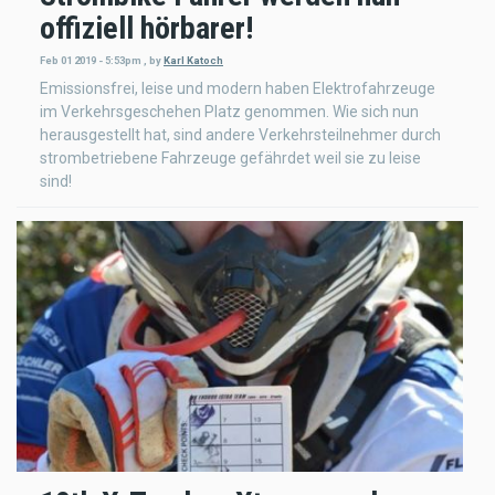
offiziell hörbarer!
Feb 01 2019 - 5:53pm
,
by
Karl Katoch
Emissionsfrei, leise und modern haben Elektrofahrzeuge
im Verkehrsgeschehen Platz genommen. Wie sich nun
herausgestellt hat, sind andere Verkehrsteilnehmer durch
strombetriebene Fahrzeuge gefährdet weil sie zu leise
sind!