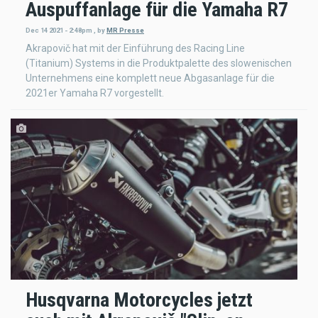
Auspuffanlage für die Yamaha R7
Dec 14 2021 - 2:48pm
,
by
MR Presse
Akrapovič hat mit der Einführung des Racing Line
(Titanium) Systems in die Produktpalette des slowenischen
Unternehmens eine komplett neue Abgasanlage für die
2021er Yamaha R7 vorgestellt.
Husqvarna Motorcycles jetzt