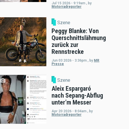
Jul 15 2026 - 9:19am
,
by
Motorradreporter
Szene
Peggy Blanke: Von
Querschnittslähmung
zurück zur
Rennstrecke
Jun 03 2026 - 3:36pm
,
by
MR
Presse
Szene
Aleix Espargaró
nach Sepang-Abflug
unter’m Messer
Apr 20 2026 - 8:04am
,
by
Motorradreporter