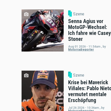
Szene
Senna Agius vor
MotoGP-Wechsel:
Ich fahre wie Casey
Stoner
Aug 01 2026 - 11:54am
,
by
Motorradreporter
Szene
Krise bei Maverick
Viñales: Pablo Niet
vermutet mentale
Erschöpfung
Jul 26 2026 - 10:36am
,
by
Motorradreporter