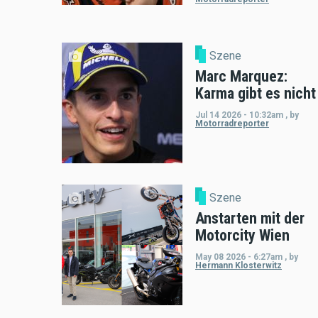
Szene
Marc Marquez:
Karma gibt es nicht
Jul 14 2026 - 10:32am
,
by
Motorradreporter
Szene
Anstarten mit der
Motorcity Wien
May 08 2026 - 6:27am
,
by
Hermann Klosterwitz