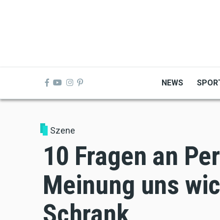
Skip
to
main
content
NEWS
SPOR
Szene
10 Fragen an Pe
Meinung uns wich
Schrank