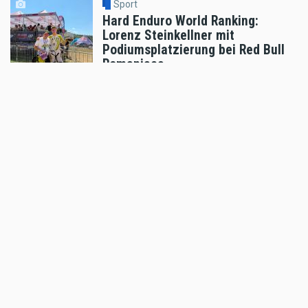
Sport
Hard Enduro World Ranking:
Lorenz Steinkellner mit
Podiumsplatzierung bei Red Bull
Romaniacs
Aug 05 2026 - 8:24am
,
by
Daniele Alessandro
Sport
Pol Espargaro wird Maverick
Vinales beim GP von
Grossbritannien ersetzen
Aug 04 2026 - 6:18pm
,
by
KTM
Sport
Enduro4Kids RedBullRing 2026
Nachbericht
Aug 04 2026 - 6:05pm
,
by
MR Presse