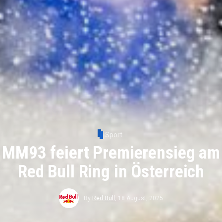
Sport
MM93 feiert Premierensieg am
Red Bull Ring in Österreich
By
Red Bull
,
18 August, 2025