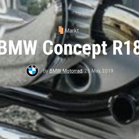
Markt
BMW Concept R1
By
BMW Motorrad
,
25 May, 2019