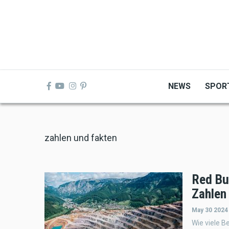
Skip
to
main
content
NEWS
SPOR
zahlen und fakten
Red Bu
Zahlen
May 30 2024
Wie viele B