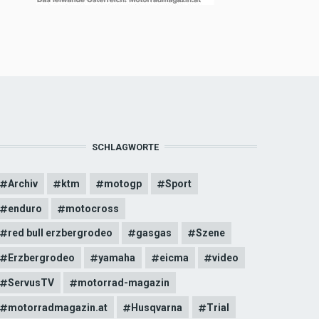
SCHLAGWORTE
Archiv
ktm
motogp
Sport
enduro
motocross
red bull erzbergrodeo
gasgas
Szene
Erzbergrodeo
yamaha
eicma
video
ServusTV
motorrad-magazin
motorradmagazin.at
Husqvarna
Trial