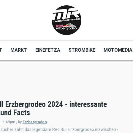
T
MARKT
EINEFETZA
STROMBIKE
MOTOMEDIA
ll Erzbergrodeo 2024 - interessante
 und Facts
 - 1:49pm
,
by
Erzbergrodeo
esucher zählt das legendäre Red Bull Erzbergrodeo inzwischen -