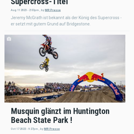
Supercross-Titel
Aug 11 2023 - 2:03pm
,
by
MR Presse
Jeremy McGrath ist bekannt als der König des Supercross -
er setzt mit gutem Grund auf Bridgestone.
Musquin glänzt im Huntington
Beach State Park !
Oct 17 2022 - 9:27pm
,
by
MR Presse