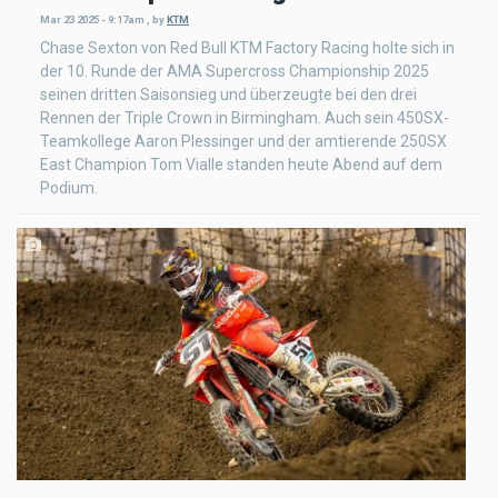
Mar 23 2025 - 9:17am
,
by
KTM
Chase Sexton von Red Bull KTM Factory Racing holte sich in
der 10. Runde der AMA Supercross Championship 2025
seinen dritten Saisonsieg und überzeugte bei den drei
Rennen der Triple Crown in Birmingham. Auch sein 450SX-
Teamkollege Aaron Plessinger und der amtierende 250SX
East Champion Tom Vialle standen heute Abend auf dem
Podium.