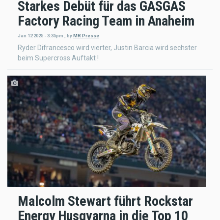
Starkes Debüt für das GASGAS
Factory Racing Team in Anaheim
Jan 12 2025 - 3:35pm
,
by
MR Presse
Ryder Difrancesco wird vierter, Justin Barcia wird sechster
beim Supercross Auftakt !
Malcolm Stewart führt Rockstar
Energy Husqvarna in die Top 10