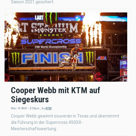
Saison 2021 gesichert.
Cooper Webb mit KTM auf
Siegeskurs
Mar 14 2021 - 2:35pm
,
by
KTM
Cooper Webb gewinnt souverän in Texas und übernimmt
die Führung in der Supercross 450SX-
Meisterschaftswertung.