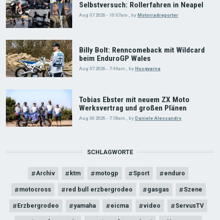
Selbstversuch: Rollerfahren in Neapel
Aug 07 2026 - 10:07am
,
by
Motorradreporter
Billy Bolt: Renncomeback mit Wildcard
beim EnduroGP Wales
Aug 07 2026 - 7:49am
,
by
Husqvarna
Tobias Ebster mit neuem ZX Moto
Werksvertrag und großen Plänen
Aug 06 2026 - 7:58am
,
by
Daniele Alessandro
SCHLAGWORTE
Archiv
ktm
motogp
Sport
enduro
motocross
red bull erzbergrodeo
gasgas
Szene
Erzbergrodeo
yamaha
eicma
video
ServusTV