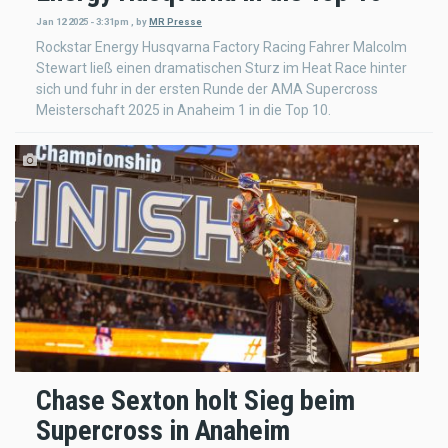
Jan 12 2025 - 3:31pm
,
by
MR Presse
Rockstar Energy Husqvarna Factory Racing Fahrer Malcolm
Stewart ließ einen dramatischen Sturz im Heat Race hinter
sich und fuhr in der ersten Runde der AMA Supercross
Meisterschaft 2025 in Anaheim 1 in die Top 10.
Chase Sexton holt Sieg beim
Supercross in Anaheim