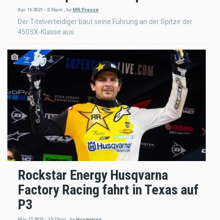
Apr 16 2021 - 2:36pm
,
by
MR Presse
Der Titelverteidiger baut seine Führung an der Spitze der
450SX-Klasse aus.
Rockstar Energy Husqvarna
Factory Racing fahrt in Texas auf
P3
Mar 15 2021 - 12:13pm
,
by
Husqvarna