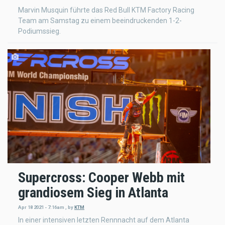
Marvin Musquin führte das Red Bull KTM Factory Racing
Team am Samstag zu einem beeindruckenden 1-2-
Podiumssieg.
Supercross: Cooper Webb mit
grandiosem Sieg in Atlanta
Apr 18 2021 - 7:16am
,
by
KTM
In einer intensiven letzten Rennnacht auf dem Atlanta