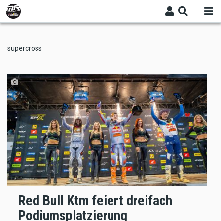
Skip
to
main
content
supercross
Red Bull Ktm feiert dreifach
Podiumsplatzierung