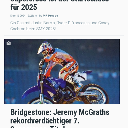
für 2025
Dec 16 2024 - 5:21pm
,
by
MR Presse
Gib Gas mit Justin Barcia, Ryder Difrancesco und Casey
Cochran beim SMX 2025!
Bridgestone: Jeremy McGraths
rekordverdächtiger 7.