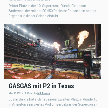
Dritter Platz in der 10. Supercross-Runde für Jason
Anderson, der mit der FC 450 Rockstar Edition sein bestes
Ergebnis in dieser Saison einfuhr.
GASGAS mit P2 in Texas
Mar 15 2021 - 12:03pm
,
by
MR Presse
Justin Barcia hat sich mit einem zweiten Platz in Runde 10
in Arlington sein viertes Podiumsergebnis der Supercross-