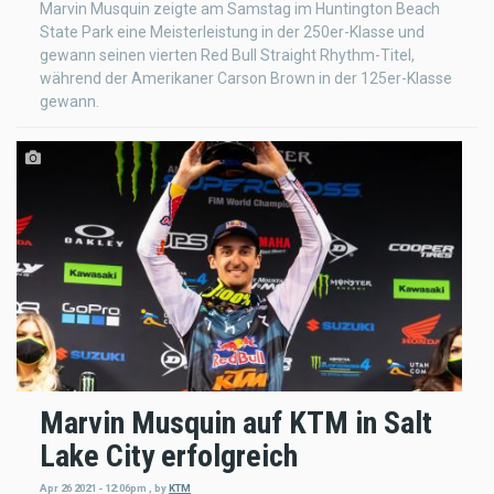
Marvin Musquin zeigte am Samstag im Huntington Beach
State Park eine Meisterleistung in der 250er-Klasse und
gewann seinen vierten Red Bull Straight Rhythm-Titel,
während der Amerikaner Carson Brown in der 125er-Klasse
gewann.
Marvin Musquin auf KTM in Salt
Lake City erfolgreich
Apr 26 2021 - 12:06pm
,
by
KTM