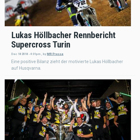
Lukas Höllbacher Rennbericht
Supercross Turin
Dec 18 2018 - 4:01pm
,
by
MR Presse
Eine positive Bilanz zieht der motivierte Lukas Höllbacher
auf Husqvarna.