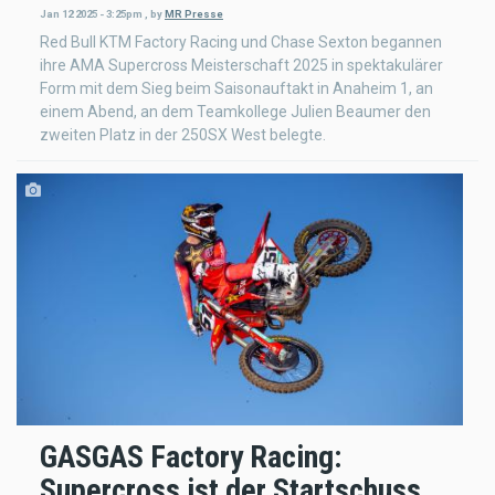
Jan 12 2025 - 3:25pm
,
by
MR Presse
Red Bull KTM Factory Racing und Chase Sexton begannen
ihre AMA Supercross Meisterschaft 2025 in spektakulärer
Form mit dem Sieg beim Saisonauftakt in Anaheim 1, an
einem Abend, an dem Teamkollege Julien Beaumer den
zweiten Platz in der 250SX West belegte.
GASGAS Factory Racing:
Supercross ist der Startschuss