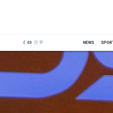
Skip
to
main
content
NEWS
SPOR