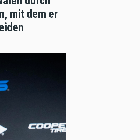
valen durch
n, mit dem er
beiden