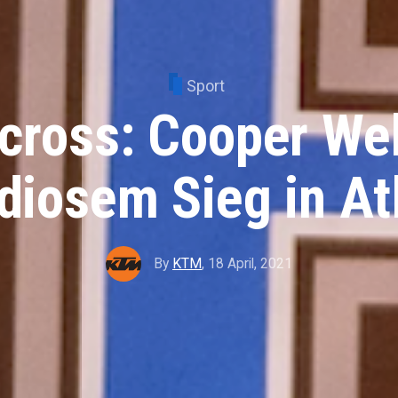
Sport
cross: Cooper We
diosem Sieg in At
By
KTM
,
18 April, 2021