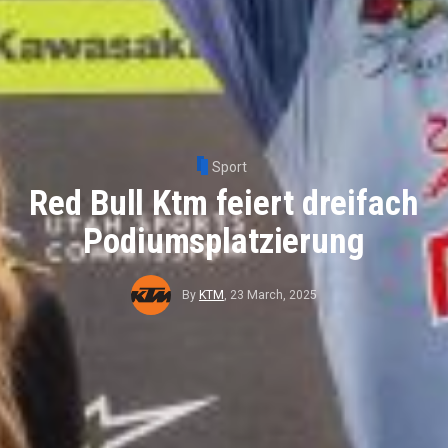
Sport
Red Bull Ktm feiert dreifach
Podiumsplatzierung
By
KTM
,
23 March, 2025