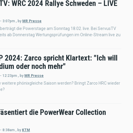
TV: WRC 2024 Rallye Schweden – LIVE
 - 3:07pm
,
by
MR Presse
erträgt die Powerstage am Sonntag 18.02. live. Bei ServusTV
reits ab Donnerstag Wertungsprüfungen im Online-Stream live zu
2024: Zarco spricht Klartext: "Ich will
dium oder noch mehr"
 - 12:23pm
,
by
MR Presse
e weitere phönixgleiche Saison werden? Bringt Zarco HRC wieder
ze?
äsentiert die PowerWear Collection
 - 8:38am
,
by
KTM