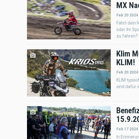
MX Nac
Feb 20 2024
Fährt dein
oder ihr S
zu fahren?
Klim M
KLIM!
Feb 20 2024
KLIM typis
sind dafür 
Benefiz
15.9.2
Feb 17 2024
In Erinner