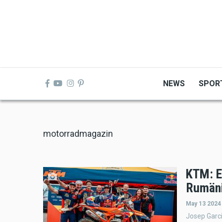
Skip
to
main
content
NEWS
SPOR
motorradmagazin
KTM: E
Rumän
May 13 2024
Josep Garc