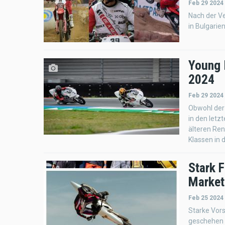
Feb 29 2024
Nach der Ve
in Bulgarien
Young 
2024
Feb 29 2024
Obwohl der 
in den letz
älteren Ren
Klassen in
Stark 
Market
Feb 25 2024
Starke Vors
geschehen u