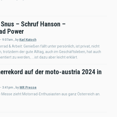
a Snus – Schruf Hanson –
ad Power
 - 9:07am
,
by
Karl Katoch
ad & Arbeit: Genießen fällt unter persönlich, ist privat, nicht
h, trotzdem der gute Alltag, auch im Geschäftsleben, hat auch
tiert zu werden, ....ist dazu aber leicht erklärt.
errekord auf der moto-austria 2024 in
 - 3:41pm
,
by
MR Presse
e Messe zieht Motorrad-Enthusiasten aus ganz Österreich an.