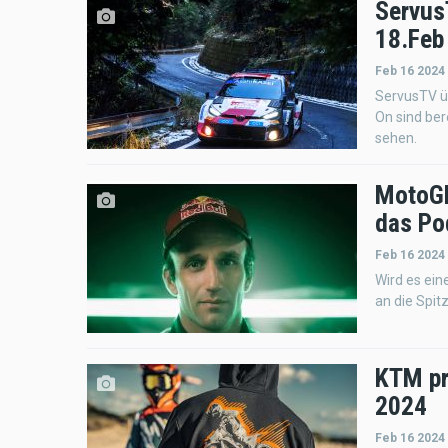
Servus
18.Feb
Feb 16 2024
ServusTV üb
On sind be
sehen.
MotoGP 
das Po
Feb 16 2024
Wird es ein
an die Spit
KTM pr
2024
Feb 16 2024