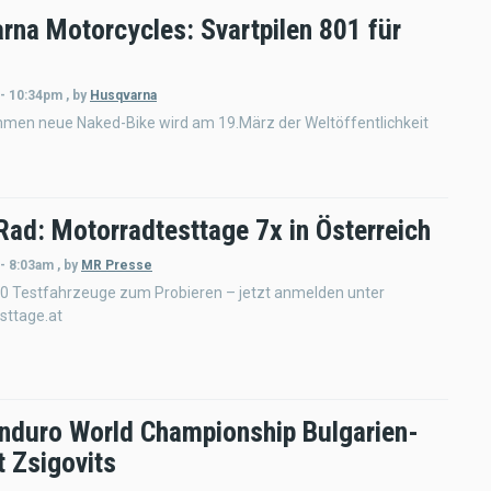
rna Motorcycles: Svartpilen 801 für
 - 10:34pm
,
by
Husqvarna
mmen neue Naked-Bike wird am 19.März der Weltöffentlichkeit
Rad: Motorradtesttage 7x in Österreich
 - 8:03am
,
by
MR Presse
20 Testfahrzeuge zum Probieren – jetzt anmelden unter
sttage.at
nduro World Championship Bulgarien-
t Zsigovits