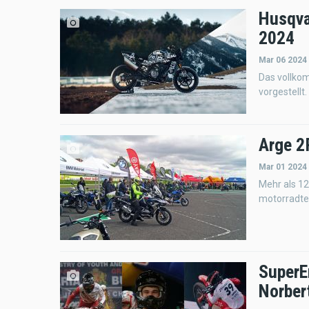
Husqva
2024
Mar 06 2024
Das vollko
vorgestellt.
Arge 2
Mar 01 2024
Mehr als 1
motorradte
SuperE
Norber