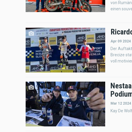
von Rumäni
einen souve
Ricardo
Apr 09 2024
Der Auftak
Brecize sta
voll motivi
Nestaa
Podium
Mar 12 2024
Kay De Wolf