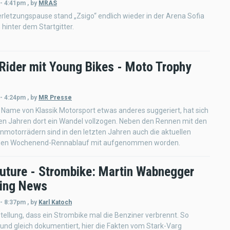
 - 4:41pm
,
by
MRAS
rletzungspause stand „Zsigo“ endlich wieder in der Arena Sofia
 hinter dem Startgitter.
Rider mit Young Bikes - Moto Trophy
 - 4:24pm
,
by
MR Presse
Name von Klassik Motorsport etwas anderes suggeriert, hat sich
ten Jahren dort ein Wandel vollzogen. Neben den Rennen mit den
nmotorrädern sind in den letzten Jahren auch die aktuellen
 den Wochenend-Rennablauf mit aufgenommen worden.
Future - Strombike: Martin Wabnegger
ing News
 - 8:37pm
,
by
Karl Katoch
tellung, dass ein Strombike mal die Benziner verbrennt. So
nd gleich dokumentiert, hier die Fakten vom Stark-Varg