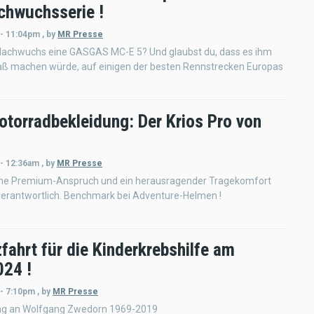
hwuchsserie !
 - 11:04pm
,
by
MR Presse
 Nachwuchs eine GASGAS MC-E 5? Und glaubst du, dass es ihm
paß machen würde, auf einigen der besten Rennstrecken Europas
otorradbekleidung: Der Krios Pro von
 - 12:36am
,
by
MR Presse
che Premium-Anspruch und ein herausragender Tragekomfort
verantwortlich. Benchmark bei Adventure-Helmen !
fahrt für die Kinderkrebshilfe am
024 !
 - 7:10pm
,
by
MR Presse
ung an Wolfgang Zwedorn 1969-2019