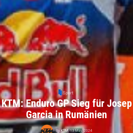
Sport
KTM: Enduro GP Sieg für Josep
Garcia in Rumänien
By
KTM
,
13 May, 2024