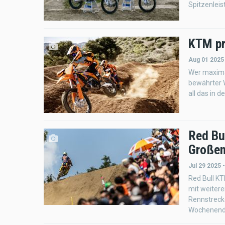
Spitzenleis
KTM pr
Aug 01 2025
Wer maximal
bewährter 
all das in 
Red Bu
Großen
Jul 29 2025 
Red Bull K
mit weitere
Rennstreck
Wochenende