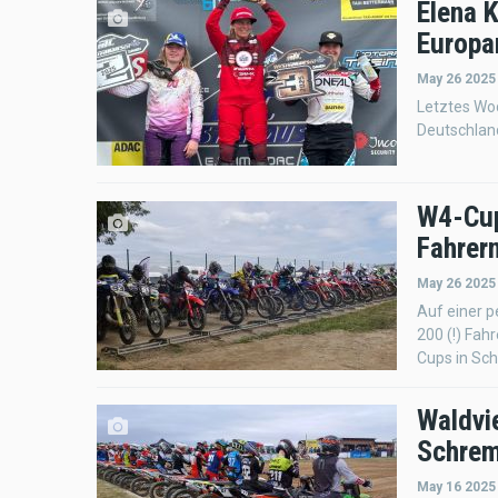
Elena 
Europa
May 26 2025
Letztes Wo
Deutschland
W4-Cup
Fahrer
May 26 2025
Auf einer p
200 (!) Fah
Cups in Sc
Waldvi
Schre
May 16 2025