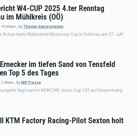
richt W4-CUP 2025 4.ter Renntag
u im Mühlkreis (OÖ)
- 10:04am
,
by
Thomas Katzensteiner
Action beim Waldviertel Motocross Cup in Schönau am 27. Juli!
 Ernecker im tiefen Sand von Tensfeld
den Top 5 des Tages
- 7:40am
,
by
MR Presse
oungster liegt nun im ADAC MX Junior Cup 125 auf Gesamtrang
ll KTM Factory Racing-Pilot Sexton holt