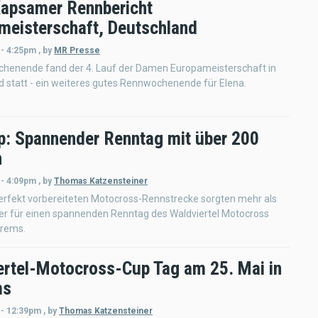
Kapsamer Rennbericht
meisterschaft, Deutschland
 - 4:25pm
,
by
MR Presse
chenende fand der 4. Lauf der Damen Europameisterschaft in
 statt - ein weiteres gutes Rennwochenende für Elena.
: Spannender Renntag mit über 200
n
 - 4:09pm
,
by
Thomas Katzensteiner
erfekt vorbereiteten Motocross-Rennstrecke sorgten mehr als
rer für einen spannenden Renntag des Waldviertel Motocross
hrems.
ertel-Motocross-Cup Tag am 25. Mai in
ms
 - 12:39pm
,
by
Thomas Katzensteiner