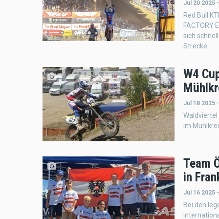
Jul 20 2025 
Red Bull KT
FACTORY ED
sich schnel
Strecke.
W4 Cup
Mühlkr
Jul 18 2025 
Waldviertel
im Mühlkrei
Team Ö
in Fran
Jul 16 2025 
Bei den leg
internatio