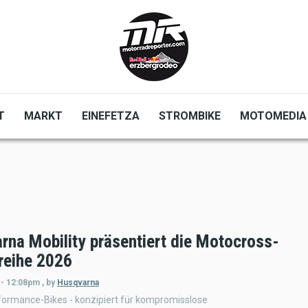
T
MARKT
EINEFETZA
STROMBIKE
MOTOMEDIA
rna Mobility präsentiert die Motocross-
reihe 2026
 - 12:08pm
,
by
Husqvarna
formance-Bikes - konzipiert für kompromisslose