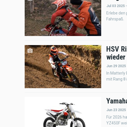
Jul 03 2025 
Erlebe den 
Fahrspaß.
HSV Ri
wieder
Jun 29 2025
In Matterly
mit Rang 8 
Yamaha
Jun 23 2025 
Für 2026 ha
YZ450F wei