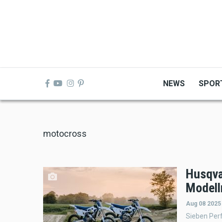
Skip
to
main
content
NEWS
SPOR
motocross
Husqva
Modell
Aug 08 2025
Sieben Per