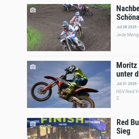
Nachbe
Schöna
Jul 28 2025 
Jede Menge 
Moritz
unter 
Jul 21 2025 
HSV Ried Y
2.
Red Bu
Sieg