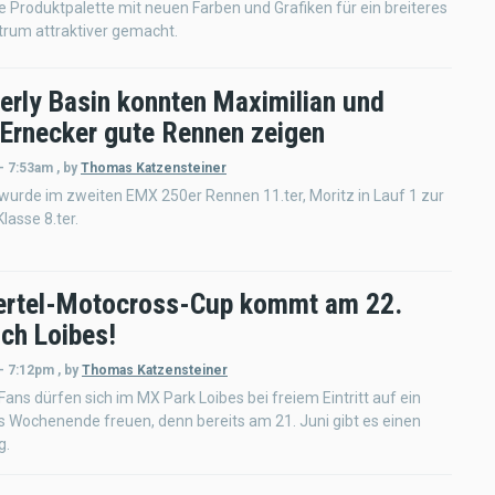
 Produktpalette mit neuen Farben und Grafiken für ein breiteres
trum attraktiver gemacht.
terly Basin konnten Maximilian und
 Ernecker gute Rennen zeigen
- 7:53am
,
by
Thomas Katzensteiner
wurde im zweiten EMX 250er Rennen 11.ter, Moritz in Lauf 1 zur
asse 8.ter.
ertel-Motocross-Cup kommt am 22.
ach Loibes!
 - 7:12pm
,
by
Thomas Katzensteiner
Fans dürfen sich im MX Park Loibes bei freiem Eintritt auf ein
 Wochenende freuen, denn bereits am 21. Juni gibt es einen
g.