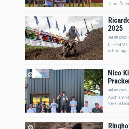
Team Österr
Ricard
2025
Jul 08 2025 
Die FIM MX
in Romagné/
Nico K
Pracke
Jul 05 2025 
Auch am ve
Vereinsfah
Ringh