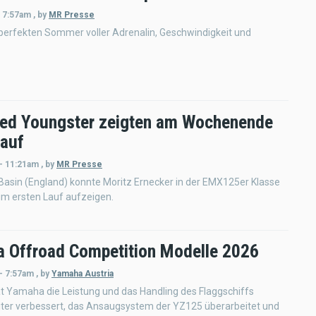
- 7:57am
,
by
MR Presse
perfekten Sommer voller Adrenalin, Geschwindigkeit und
ed Youngster zeigten am Wochenende
 auf
 - 11:21am
,
by
MR Presse
 Basin (England) konnte Moritz Ernecker in der EMX125er Klasse
im ersten Lauf aufzeigen.
 Offroad Competition Modelle 2026
- 7:57am
,
by
Yamaha Austria
t Yamaha die Leistung und das Handling des Flaggschiffs
ter verbessert, das Ansaugsystem der YZ125 überarbeitet und