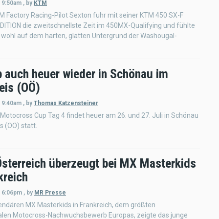
- 9:50am
,
by
KTM
M Factory Racing-Pilot Sexton fuhr mit seiner KTM 450 SX-F
ITION die zweitschnellste Zeit im 450MX-Qualifying und fühlte
l wohl auf dem harten, glatten Untergrund der Washougal-
 auch heuer wieder in Schönau im
eis (OÖ)
- 9:40am
,
by
Thomas Katzensteiner
 Motocross Cup Tag 4 findet heuer am 26. und 27. Juli in Schönau
s (OÖ) statt.
sterreich überzeugt bei MX Masterkids
kreich
- 6:06pm
,
by
MR Presse
endären MX Masterkids in Frankreich, dem größten
nalen Motocross-Nachwuchsbewerb Europas, zeigte das junge