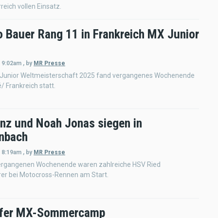
eich vollen Einsatz.
o Bauer Rang 11 in Frankreich MX Junior
- 9:02am
,
by
MR Presse
 Junior Weltmeisterschaft 2025 fand vergangenes Wochenende
 Frankreich statt.
inz und Noah Jonas siegen in
nbach
- 8:19am
,
by
MR Presse
rgangenen Wochenende waren zahlreiche HSV Ried
rer bei Motocross-Rennen am Start.
ofer MX-Sommercamp