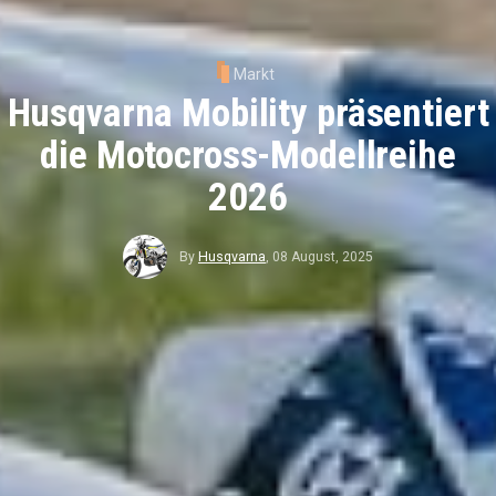
Markt
Husqvarna Mobility präsentiert
die Motocross-Modellreihe
2026
By
Husqvarna
,
08 August, 2025