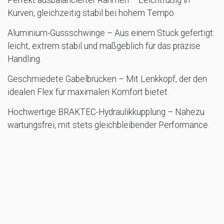
Perfekt ausbalancierter Rahmen – Leichtfüßig in
Kurven, gleichzeitig stabil bei hohem Tempo.
Aluminium-Gussschwinge – Aus einem Stück gefertigt:
leicht, extrem stabil und maßgeblich für das präzise
Handling.
Geschmiedete Gabelbrücken – Mit Lenkkopf, der den
idealen Flex für maximalen Komfort bietet.
Hochwertige BRAKTEC-Hydraulikkupplung – Nahezu
wartungsfrei, mit stets gleichbleibender Performance.
Technische Highlights – Motocross
WP XACT-Gabel mit AER-Technologie – Mit Hydrostop
für harte Landungen und komplett werkzeuglos
einstellbar.