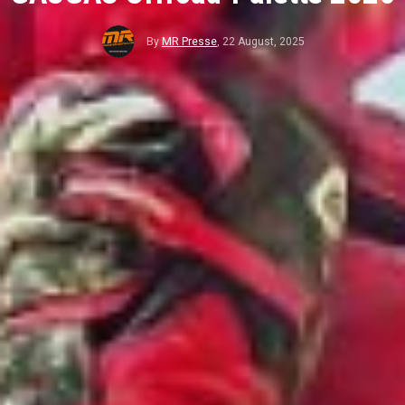
By
MR Presse
,
22 August, 2025