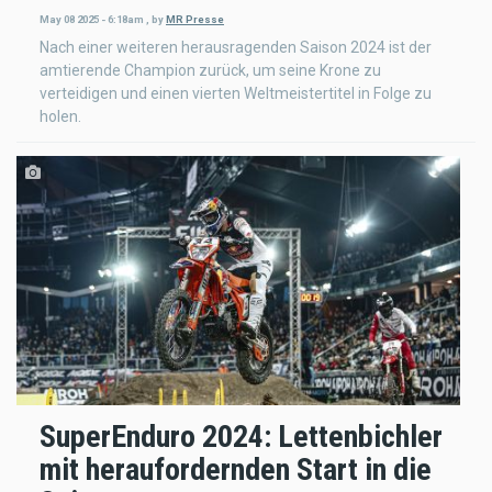
May 08 2025 - 6:18am
,
by
MR Presse
Nach einer weiteren herausragenden Saison 2024 ist der
amtierende Champion zurück, um seine Krone zu
verteidigen und einen vierten Weltmeistertitel in Folge zu
holen.
SuperEnduro 2024: Lettenbichler
mit heraufordernden Start in die