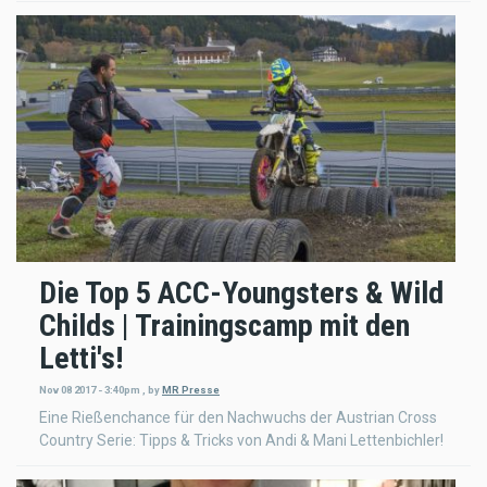
Die Top 5 ACC-Youngsters & Wild
Childs | Trainingscamp mit den
Letti's!
Nov 08 2017 - 3:40pm
,
by
MR Presse
Eine Rießenchance für den Nachwuchs der Austrian Cross
Country Serie: Tipps & Tricks von Andi & Mani Lettenbichler!