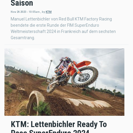
Saison
Nov 26 2023 - 10:05am
,
by
KTM
Manuel Lettenbichler von Red Bull KTM Factory Racing
beendete die erste Runde der FIM SuperEnduro
Weltmeisterschaft 2024 in Frankreich auf dem sechsten
Gesamtrang.
KTM: Lettenbichler Ready To