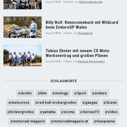
Aug 07 2026 - 10:07am
,
by
Motorradreporter
Billy Bolt: Renncomeback mit Wildcard
beim EnduroGP Wales
Aug 07 2026 - 7:49am
,
by
Husqvarna
Tobias Ebster mit neuem ZX Moto
Werksvertrag und großen Plänen
Aug 06 2026 - 7:58am
,
by
Daniele Alessandro
SCHLAGWORTE
Archiv
ktm
motogp
Sport
enduro
motocross
red bull erzbergrodeo
gasgas
Szene
Erzbergrodeo
yamaha
eicma
ServusTV
video
motorrad-magazin
motorradmagazin.at
Husqvarna