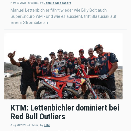
Nov 20 2023 - 6:00pm
,
by
Daniele Alessandro
Manuel Lettenbichler fährt wieder wie Billy Bolt auch
SuperEnduro WM - und wie es aussieht, tritt Blazusiak auf
einem Strombike an.
KTM: Lettenbichler dominiert bei
Red Bull Outliers
Aug 28 2023 - 4:35pm
,
by
KTM