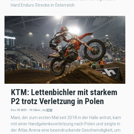
Hard Enduro Strecke in Österreich.
KTM: Lettenbichler mit starkem
P2 trotz Verletzung in Polen
Dec 05 2021 - 10:32am
,
by
KTM
Mani, der zum ersten Mal seit 2018 in der Halle antrat, kam
mit einer Handgelenksverletzung nach Polen und zeigte in
der Atlas Arena eine beeindruckende Geschwindigkeit, um