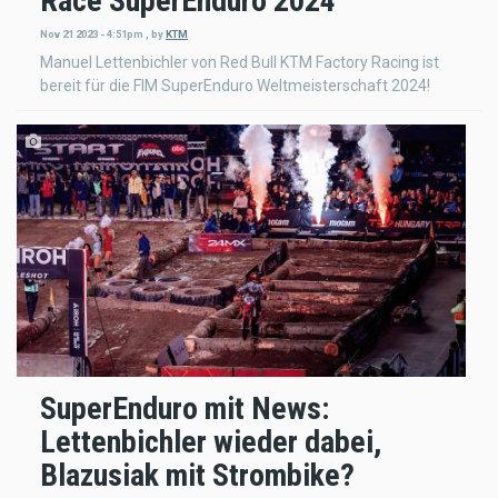
Race SuperEnduro 2024
Nov 21 2023 - 4:51pm
,
by
KTM
Manuel Lettenbichler von Red Bull KTM Factory Racing ist
bereit für die FIM SuperEnduro Weltmeisterschaft 2024!
SuperEnduro mit News:
Lettenbichler wieder dabei,
Blazusiak mit Strombike?