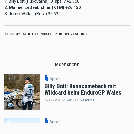
1. Billy Bolt (Husqvarna), 8 laps, 7:42.958
2. Manuel Lettenbichler (KTM) +26.150
3. Jonny Walker (Beta) 36.625
TAGS
KTM
LETTENBICHLER
SUPERENDURO
MORE SPORT
Sport
Billy Bolt: Renncomeback mit
Wildcard beim EnduroGP Wales
Aug 07 2026 - 7:49am
,
by
Husqvarna
Sport
Tobias Ebster mit neuem ZX Moto