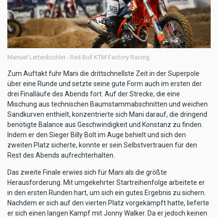
Manuel Lettenbichler - Red Bull KTM Factory Racing
Zum Auftakt fuhr Mani die drittschnellste Zeit in der Superpole
über eine Runde und setzte seine gute Form auch im ersten der
drei Finalläufe des Abends fort. Auf der Strecke, die eine
Mischung aus technischen Baumstammabschnitten und weichen
Sandkurven enthielt, konzentrierte sich Mani darauf, die dringend
benötigte Balance aus Geschwindigkeit und Konstanz zu finden.
Indem er den Sieger Billy Bolt im Auge behielt und sich den
zweiten Platz sicherte, konnte er sein Selbstvertrauen für den
Rest des Abends aufrechterhalten.
Das zweite Finale erwies sich für Mani als die größte
Herausforderung. Mit umgekehrter Startreihenfolge arbeitete er
in den ersten Runden hart, um sich ein gutes Ergebnis zu sichern.
Nachdem er sich auf den vierten Platz vorgekämpft hatte, lieferte
er sich einen langen Kampf mit Jonny Walker. Da er jedoch keinen