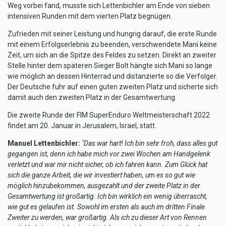
Weg vorbei fand, musste sich Lettenbichler am Ende von sieben
intensiven Runden mit dem vierten Platz begnügen.
Zufrieden mit seiner Leistung und hungrig darauf, die erste Runde
mit einem Erfolgserlebnis zu beenden, verschwendete Mani keine
Zeit, um sich an die Spitze des Feldes zu setzen. Direkt an zweiter
Stelle hinter dem späteren Sieger Bolt hängte sich Mani so lange
wie möglich an dessen Hinterrad und distanzierte so die Verfolger.
Der Deutsche fuhr auf einen guten zweiten Platz und sicherte sich
damit auch den zweiten Platz in der Gesamtwertung.
Die zweite Runde der FIM SuperEnduro Weltmeisterschaft 2022
findet am 20. Januar in Jerusalem, Israel, statt.
Manuel Lettenbichler:
"Das war hart! Ich bin sehr froh, dass alles gut
gegangen ist, denn ich habe mich vor zwei Wochen am Handgelenk
verletzt und war mir nicht sicher, ob ich fahren kann. Zum Glück hat
sich die ganze Arbeit, die wir investiert haben, um es so gut wie
möglich hinzubekommen, ausgezahlt und der zweite Platz in der
Gesamtwertung ist großartig. Ich bin wirklich ein wenig überrascht,
wie gut es gelaufen ist. Sowohl im ersten als auch im dritten Finale
Zweiter zu werden, war großartig. Als ich zu dieser Art von Rennen