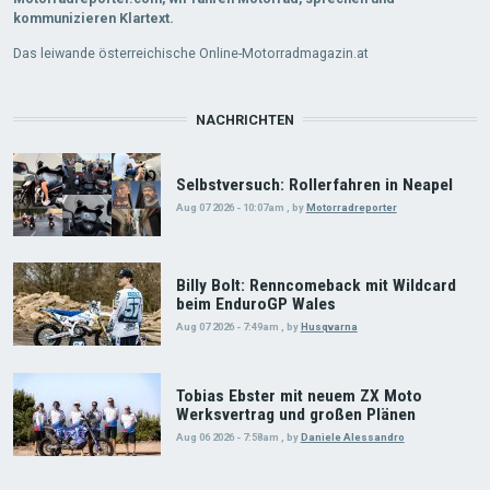
kommunizieren Klartext.
Das leiwande österreichische Online-Motorradmagazin.at
NACHRICHTEN
Selbstversuch: Rollerfahren in Neapel
Aug 07 2026 - 10:07am
,
by
Motorradreporter
Billy Bolt: Renncomeback mit Wildcard
beim EnduroGP Wales
Aug 07 2026 - 7:49am
,
by
Husqvarna
Tobias Ebster mit neuem ZX Moto
Werksvertrag und großen Plänen
Aug 06 2026 - 7:58am
,
by
Daniele Alessandro