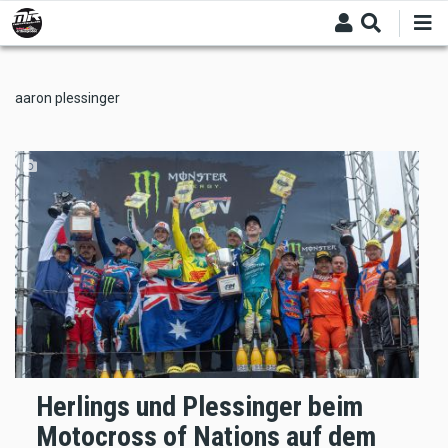
Skip
to
main
content
aaron plessinger
Herlings und Plessinger beim
Motocross of Nations auf dem