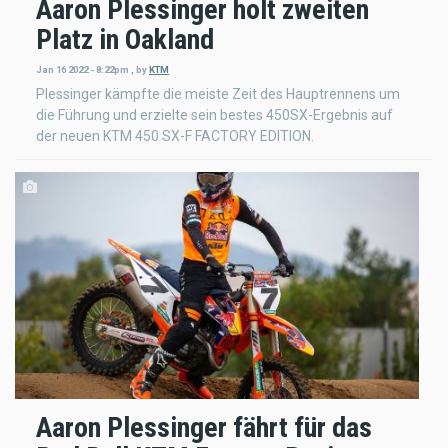
Aaron Plessinger holt zweiten
Platz in Oakland
Jan 16 2022 - 8:22pm
,
by
KTM
Plessinger kämpfte die meiste Zeit des Hauptrennens um
die Führung und erzielte sein bestes 450SX-Ergebnis auf
der neuen KTM 450 SX-F FACTORY EDITION.
Aaron Plessinger fährt für das