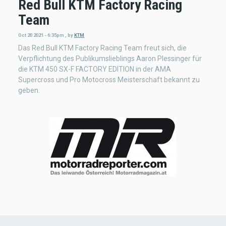
Red Bull KTM Factory Racing
Team
Oct 20 2021 - 6:35pm
,
by
KTM
Das Red Bull KTM Factory Racing Team freut sich, die
Verpflichtung des Publikumslieblings Aaron Plessinger für
die KTM 450 SX-F FACTORY EDITION in der AMA
Supercross und Pro Motocross Meisterschaft bekannt zu
geben.