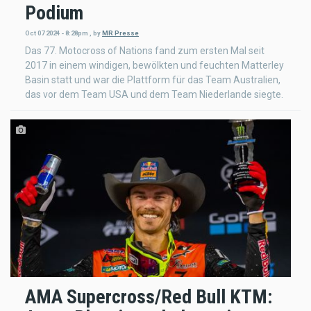
Podium
Oct 07 2024 - 8:28pm
,
by
MR Presse
Das 77. Motocross of Nations fand zum ersten Mal seit
2017 in einem windigen, bewölkten und feuchten Matterley
Basin statt und war die Plattform für das Team Australien,
das vor dem Team USA und dem Team Niederlande siegte.
AMA Supercross/Red Bull KTM: