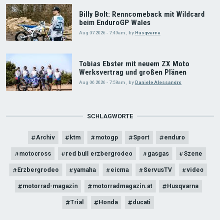
Billy Bolt: Renncomeback mit Wildcard
beim EnduroGP Wales
Aug 07 2026 - 7:49am
,
by
Husqvarna
Tobias Ebster mit neuem ZX Moto
Werksvertrag und großen Plänen
Aug 06 2026 - 7:58am
,
by
Daniele Alessandro
SCHLAGWORTE
Archiv
ktm
motogp
Sport
enduro
motocross
red bull erzbergrodeo
gasgas
Szene
Erzbergrodeo
yamaha
eicma
ServusTV
video
motorrad-magazin
motorradmagazin.at
Husqvarna
Trial
Honda
ducati